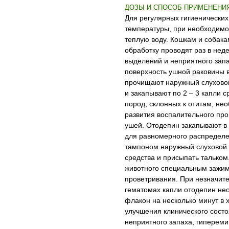
ДОЗЫ И СПОСОБ ПРИМЕНЕНИ
Для регулярных гигиенически
температуры, при необходимо
теплую воду. Кошкам и собака
обработку проводят раз в не
выделений и неприятного запа
поверхность ушной раковины в
прочищают наружный слухово
и закапывают по 2 – 3 капли с
пород, склонных к отитам, н
развития воспалительного про
ушей. Отодепин закапывают в 
для равномерного распределе
тампоном наружный слуховой п
средства и присыпать тальком
животного специальным зажимо
проветривания. При незначит
гематомах капли отодепин не
флакон на несколько минут в 
улучшения клинического состо
неприятного запаха, гипереми