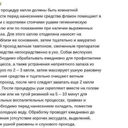
Я
х процедур капли должны быть комнатной
сти перед нанесением средства флакон помещают в
м с короткими стоячими ушами гигиеническую
делю или по показаниям при наличии выраженных
ха. Для этого каплю отодепина наносят на
близи ее основания, затем тщательно и аккуратно
й проход ватным тампоном, смоченным препаратом
редства непосредственно в ухо. Собак вислоухих
еобходимо обрабатывать ежедневно для профилактики
цесса, а также устранения неприятного запаха из
ухо по 2 – 3 капли, затем массируют ушную раковину
ния средства и тщательно очищают ватным
роход, после чего следует закапать еще 2 капли
. После процедуры уши скрепляют вместе на голове
м или не тугой резинкой на 5 – 10 минут для
ельных воспалительных процессах, травмах и
обходимо перед нанесением охладить, поместив
холодную воду. Обработку проводят ежедневно до
яния (отсутствие корочек экссудата, выделений,
и ушной раковины и слухового прохода,