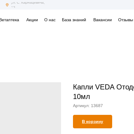
ул. С. Карнацевича,
12
Ветаптека
Акции
О нас
База знаний
Вакансии
Отзывы
Капли VEDA Отод
10мл
Артикул:
13687
В корзину