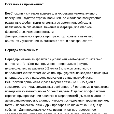
Показания к применению:
Вакцинация кроликов
ВетСпокоин назначают кошкам для коррекции нежелательного
Вакцинация хорьков
поведения – чувство страха, повышенное и половое возбуждение,
различные фобии, крики животных во время половой охоты,
навязчивое вылизывание, мечение в квартире, чрезмерное
беспокойство, имитация покрытия.
Для профилактики стресса при транспортировке, смене мест
обитания и укачивания животного в авто- и авиатранспорте.
Порядок применения:
Перед применением флакон с суспензией необходимо тщательно
встряхнуть. ВетСпокоин применяют перорально (внутрь),
индивидуально из расчета 0,2 мл на 1 кг массы животного с
небольшим количеством корма или принудительно задают с помощью
шприца-дозатора на корень языка или в защечную область.
ВетСпокоин принимают 2 раза в сутки в течение 10-15 дней в
зависимости от индивидуальных особенностей организма и характера
поведения животного, но не более 3 недель. С целью профилактики
стресса при проведении различных мероприятий (выставка, авто - и
авиатранспортировка, диагностические исследования, груминг, приход
гостей, новая обстановка и др.), препарат назначают за 2-3 дня до
события. Для профилактики укачивания и как противорвотное