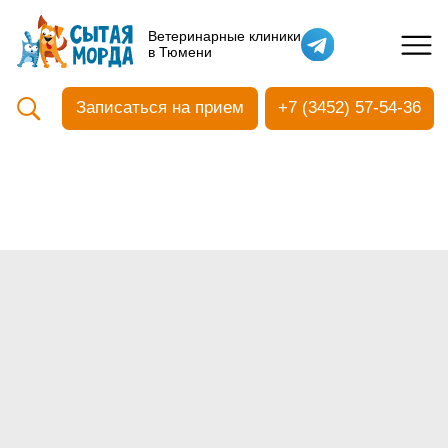
Кастрация собак
Ветеринарные клиники
в Тюмени
Вакцинация
Стоматология
Записаться на прием
+7 (3452) 57-54-36
Ультразвуковая чистка зубов
Общий анализ крови
УЗИ
Чипирование
Прием терапевтический
Прием хирургический