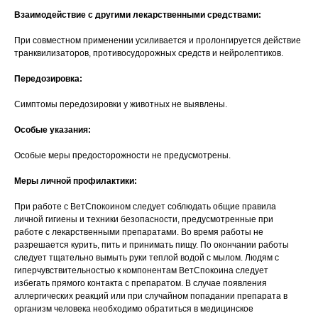
Взаимодействие с другими лекарственными средствами:
© 2015—2026 ООО «Сытая Морда»
При совместном применении усиливается и пролонгируется действие
транквилизаторов, противосудорожных средств и нейролептиков.
Хотите у нас работать?
Передозировка:
Реквизиты
Заполнить анкету
Симптомы передозировки у животных не выявлены.
Политика конфиденциальности
Особые указания:
Согласие на обработку перс. данных
Особые меры предосторожности не предусмотрены.
Правила оказания ветеринарной помощи
Меры личной профилактики:
+7 (3452) 57-54-36
Заказать звонок
При работе с ВетСпокоином следует соблюдать общие правила
личной гигиены и техники безопасности, предусмотренные при
Данный сайт носит информационный характер и
работе с лекарственными препаратами. Во время работы не
не является публичной офертой.
разрешается курить, пить и принимать пищу. По окончании работы
следует тщательно вымыть руки теплой водой с мылом. Людям с
гиперчувствительностью к компонентам ВетСпокоина следует
избегать прямого контакта с препаратом. В случае появления
аллергических реакций или при случайном попадании препарата в
организм человека необходимо обратиться в медицинское