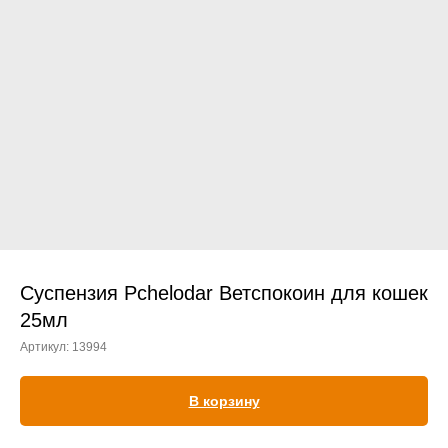
Прием дерматологический
Прием нефролого - урологический
Прием стоматологический
Прием эндокринологический
Суспензия Pchelodar Ветспокоин для кошек
25мл
Артикул:
13994
Лечение кроликов
Лечение хомяков
В корзину
Лечение шиншилл