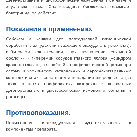
дегенеративные и дистрофические нарушения в сетчатке и
хрусталике глаза. Хлоргексидина биглюконат оказывает
бактерицидное действие.
Показания к применению.
Собакам и кошкам для повседневной гигиенической
обработки глаз (удаления засохшего экссудата в углах глаз),
избыточном слезотечении, при воспалении слизистой
оболочки и гиперемии сосудов глазного яблока («синдром
красного глаза»), с лечебной и профилактической целью при
острых и хронических катаральных и серозно-катаральных
конъюнктивитах, после травм и попадании инородных тел, а
также в целях профилактики катаракты и возрастных
дегенеративных и дистрофических изменений сетчатки и
роговицы.
Противопоказания.
Повышенная индивидуальная чувствительность к
компонентам препарата.