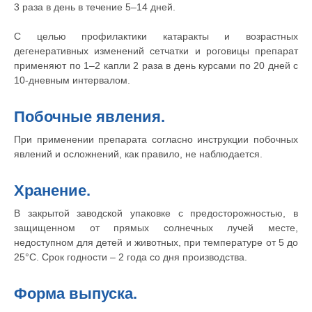
3 раза в день в течение 5–14 дней.
Правила оказания ветеринарной помощи
С целью профилактики катаракты и возрастных
+7 (3452) 57-54-36
Заказать звонок
дегенеративных изменений сетчатки и роговицы препарат
применяют по 1–2 капли 2 раза в день курсами по 20 дней с
Данный сайт носит информационный характер и
10-дневным интервалом.
не является публичной офертой.
Побочные явления.
При применении препарата согласно инструкции побочных
явлений и осложнений, как правило, не наблюдается.
Хранение.
В закрытой заводской упаковке с предосторожностью, в
защищенном от прямых солнечных лучей месте,
недоступном для детей и животных, при температуре от 5 до
25°С. Срок годности – 2 года со дня производства.
Форма выпуска.