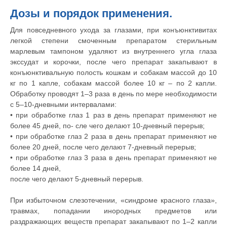
Дозы и порядок применения.
Для повседневного ухода за глазами, при конъюнктивитах
легкой степени смоченным препаратом стерильным
марлевым тампоном удаляют из внутреннего угла глаза
экссудат и корочки, после чего препарат закапывают в
конъюнктивальную полость кошкам и собакам массой до 10
кг по 1 капле, собакам массой более 10 кг – по 2 капли.
Обработку проводят 1–3 раза в день по мере необходимости
с 5–10-дневными интервалами:
• при обработке глаз 1 раз в день препарат применяют не
более 45 дней, по- сле чего делают 10-дневный перерыв;
• при обработке глаз 2 раза в день препарат применяют не
© 2015—2026 ООО «Сытая Морда»
более 20 дней, после чего делают 7-дневный перерыв;
• при обработке глаз 3 раза в день препарат применяют не
более 14 дней,
Хотите у нас работать?
после чего делают 5-дневный перерыв.
Реквизиты
Заполнить анкету
При избыточном слезотечении, «синдроме красного глаза»,
Политика конфиденциальности
травмах, попадании инородных предметов или
раздражающих веществ препарат закапывают по 1–2 капли
Согласие на обработку перс. данных