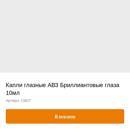
Прием дерматологический
Прием нефролого - урологический
Прием стоматологический
Прием эндокринологический
Капли глазные АВЗ Бриллиантовые глаза
10мл
Артикул:
13627
Лечение кроликов
Лечение хомяков
В корзину
Лечение шиншилл