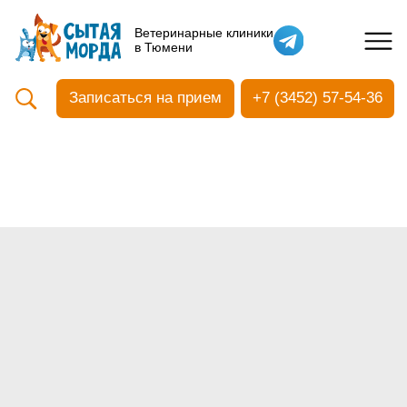
Кастрация собак
Ветеринарные клиники
в Тюмени
Вакцинация
Стоматология
Записаться на прием
+7 (3452) 57-54-36
Ультразвуковая чистка зубов
Общий анализ крови
УЗИ
Чипирование
Прием терапевтический
Прием хирургический