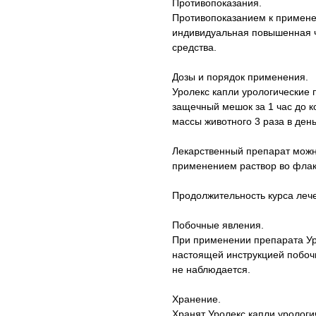
Противопоказания.
Противопоказанием к примене
индивидуальная повышенная ч
средства.
Дозы и порядок применения.
Уролекс капли урологические 
защечный мешок за 1 час до ко
массы животного 3 раза в день
Лекарственный препарат можн
применением раствор во флак
Продолжительность курса леч
Побочные явления.
При применении препарата Уро
настоящей инструкцией побочн
не наблюдается.
Хранение.
Хранят Уролекс капли урологич