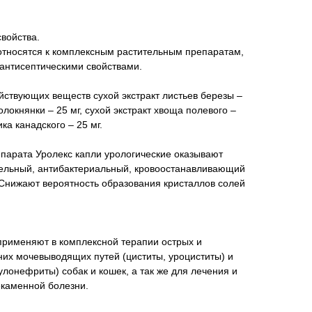
войства.
 относятся к комплексным растительным препаратам,
антисептическими свойствами.
ействующих веществ сухой экстракт листьев березы –
толокнянки – 25 мг, сухой экстракт хвоща полевого –
ика канадского – 25 мг.
парата Уролекс капли урологические оказывают
ельный, антибактериальный, кровоостанавливающий
нижают вероятность образования кристаллов солей
применяют в комплексной терапии острых и
их мочевыводящих путей (циститы, уроциститы) и
лонефриты) собак и кошек, а так же для лечения и
каменной болезни.