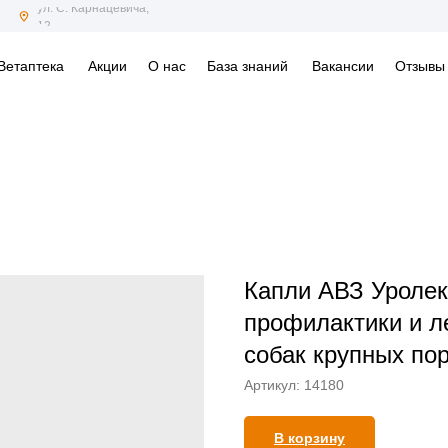
ул. С. Карнацевича,
12
Ветаптека
Акции
О нас
База знаний
Вакансии
Отзывы
Капли АВЗ Уролек
профилактики и л
собак крупных по
Артикул:
14180
В корзину