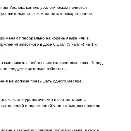
нию Уролекс капель урологических является
увствительность к компонентам лекарственного
применяют перорально на корень языка или в
рмления животного в дозе 0,1 мл (3 капли) на 1 кг
.
о смешивать с небольшим количеством воды. Перед
оне следует тщательно взболтать.
ения не должна превышать одного месяца.
лекс капли урологические в соответствии с
ых явлений и осложнений у животных, как правило,
еские в закрытой упаковке производителя, в сухом,