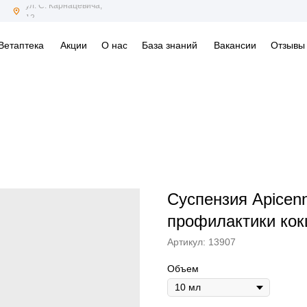
ул. С. Карнацевича,
12
Ветаптека
Акции
О нас
База знаний
Вакансии
Отзывы
Суспензия Apicen
профилактики кок
Артикул:
13907
Объем