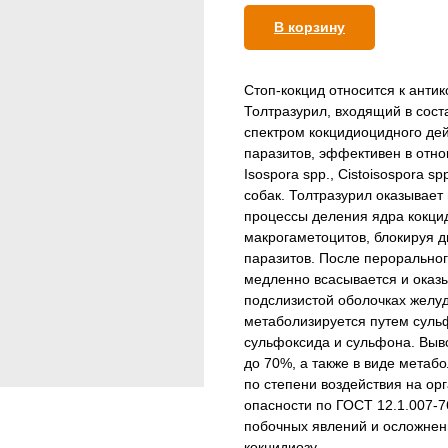
В корзину
Стоп-кокцид относится к анти
Толтразурил, входящий в сост
спектром кокцидиоцидного дей
паразитов, эффективен в отнош
Isospora spp., Cistoisospora s
собак. Толтразурил оказывае
процессы деления ядра кокци
макрогаметоцитов, блокируя д
паразитов. После пероральног
медленно всасывается и оказы
подслизистой оболочках желуд
метаболизируется путем суль
сульфоксида и сульфона. Выво
до 70%, а также в виде метаб
по степени воздействия на ор
опасности по ГОСТ 12.1.007-7
побочных явлений и осложнен
кокцидиозу.