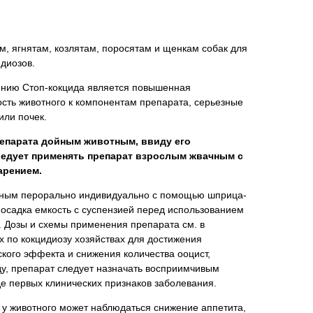
м, ягнятам, козлятам, поросятам и щенкам собак для
диозов.
ению Стоп-кокцида является повышенная
сть животного к компонентам препарата, серьезные
или почек.
епарата дойным животным, ввиду его
ледует применять препарат взрослым жвачным с
арением.
тным перорально индивидуально с помощью шприца-
 осадка емкость с суспензией перед использованием
. Дозы и схемы применения препарата см. в
х по кокцидиозу хозяйствах для достижения
кого эффекта и снижения количества ооцист,
, препарат следует назначать восприимчивым
е первых клинических признаков заболевания.
 у животного может наблюдаться снижение аппетита,