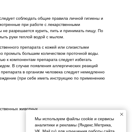
 следует соблюдать общие правила личной гигиены и
смотренные при работе с лекарственными
 не разрешается курить, пить и принимать пищу. По
ыть руки теплой водой с мылом.
ственного препарата с кожей или слизистыми
мо промыть большим количеством проточной воды.
ью к компонентам препарата следует избегать
цидом. В случае появления аллергических реакций
 препарата в организм человека следует немедленно
реждение (при себе иметь инструкцию по применению
йственных животных
Мы используем файлы cookie и сервисы
аналитики и рекламы (Яндекс.Метрика,
VK, Mail.ru) для улучшения работы сайта