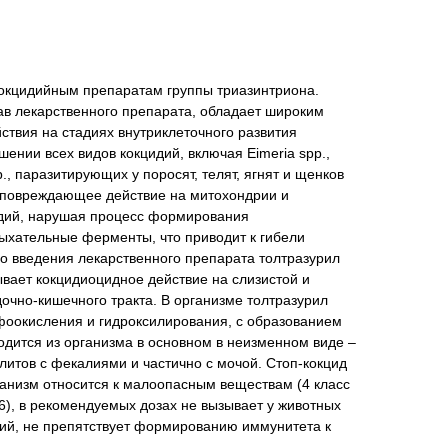
кокцидийным препаратам группы триазинтриона.
ав лекарственного препарата, обладает широким
ствия на стадиях внутриклеточного развития
ении всех видов кокцидий, включая Eimeria spp.,
pp., паразитирующих у поросят, телят, ягнят и щенков
т повреждающее действие на митохондрии и
дий, нарушая процесс формирования
ыхательные ферменты, что приводит к гибели
о введения лекарственного препарата толтразурил
вает кокцидиоцидное действие на слизистой и
очно-кишечного тракта. В организме толтразурил
фоокисления и гидроксилирования, с образованием
дится из организма в основном в неизменном виде –
олитов с фекалиями и частично с мочой. Стоп-кокцид
ганизм относится к малоопасным веществам (4 класс
6), в рекомендуемых дозах не вызывает у животных
ий, не препятствует формированию иммунитета к