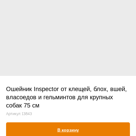
Прием дерматологический
Прием нефролого - урологический
Прием стоматологический
Прием эндокринологический
Ошейник Inspector от клещей, блох, вшей,
власоедов и гельминтов для крупных
собак 75 см
Лечение кроликов
Артикул:
13843
Лечение хомяков
Лечение шиншилл
В корзину