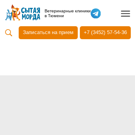
Кастрация собак
Ветеринарные клиники
в Тюмени
Вакцинация
Стоматология
Записаться на прием
+7 (3452) 57-54-36
Ультразвуковая чистка зубов
Общий анализ крови
УЗИ
Чипирование
Прием терапевтический
Прием хирургический