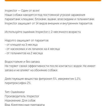
Вакцинация кроликов
Inspector — Один от всех!
Вакцинация хорьков
Наши собаки находятся под постоянной угрозой заражения
паразитами: клещами, блохами, вшами, власоедами и гельминтами.
Inspector защищает от 14 видов внешних и внутренних паразитов.
Используйте ошейник Inspector с 2-месячного возраста.
© 2015—2026 ООО «Сытая Морда»
Надолго защищает от паразитов:
- от клещей на 3 месяца
- от насекомых и их личинок на 4 месяца
Хотите у нас
- от гельминтов на 2 месяца
Реквизиты
работать?
Заполнить анкету
Водостойкие и без запаха.
Не теряет своей эффективности после контакта с водой. Не имеет
Политика конфиденциальности
запаха и не влияет на обоняние собаки.
Согласие на обработку перс. данных
Действующие вещества: фипронил 5%, ивермектин 1,2%,
Правила оказания ветеринарной помощи
пирипроксифен 2%.
+7 (3452) 57-54-36
Заказать звонок
Тип: Ошейники
Производитель: Inspector
Назначение: Для собак
Данный сайт носит информационный характер
Вид: Комплексные препараты