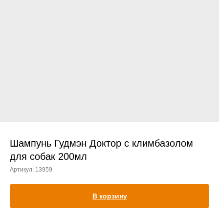
Прием дерматологический
Прием нефролого - урологический
Прием стоматологический
Прием эндокринологический
Шампунь Гудмэн Доктор с климбазолом
для собак 200мл
Артикул:
13959
Лечение кроликов
Лечение хомяков
В корзину
Лечение шиншилл