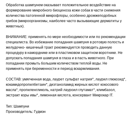
Обработка шампунем оказывает положительное воздействие на
Вакцинация кроликов
формирование микробного биоценоза кожи собак в части снижения
количества патогенной микрофлоры, особенно дрожжеподобных
Вакцинация хорьков
грибов (микроорганизмы, наиболее часто вызывающие дерматиты у
животных).
© 2015—2026 ООО «Сытая Морда»
ВНИМАНИЕ: применять по мере необходимости или по рекомендации
специалиста. Во избежание попадания шампуня в ротовую полость и
желудочно- кишечный тракт рекомендуется проводить данную
Хотите у нас работать?
процедуру в наморднике или в пластиковом защитном воротнике. Не
Реквизиты
Заполнить анкету
допускать попадания шампуня в глаза и в пасть животного. При
попадании промыть большим количеством теплой воды. Не
Политика конфиденциальности
применять при беременности и период вскармливания.
Согласие на обработку перс. данных
СОСТАВ: умягченная вода, лаурет сульфат натрия*, лаурил глюкозид*,
кокамидопропилбетаин*, диэтаноламид жирных кислот кокосового
Правила оказания ветеринарной помощи
масла*, пропиленгликоль, натрий лауроил глутамат*, климбазол,
экстракт коры ивы*, лимонная кислота, консервант Микрокар IT.
+7 (3452) 57-54-36
Заказать звонок
Тип: Шампуни
Производитель: Гудмэн
Данный сайт носит информационный характер и
не является публичной офертой.