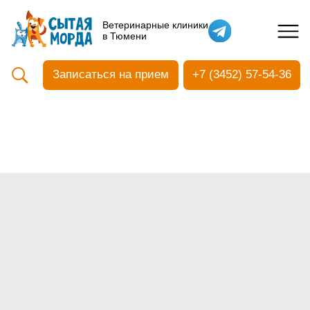
Кастрация собак
Ветеринарные клиники
в Тюмени
Вакцинация
Стоматология
Записаться на прием
+7 (3452) 57-54-36
Ультразвуковая чистка зубов
Общий анализ крови
УЗИ
Чипирование
Прием терапевтический
Прием хирургический