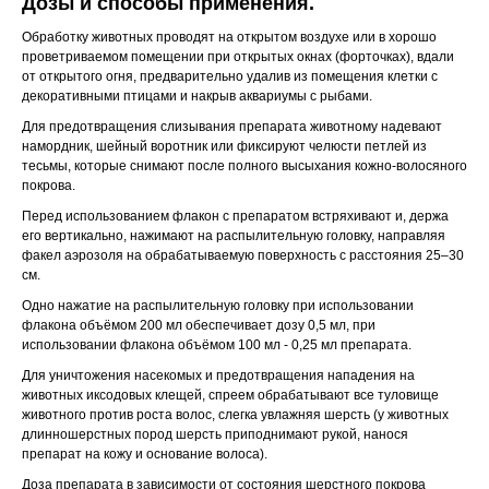
Дозы и способы применения.
Обработку животных проводят на открытом воздухе или в хорошо
проветриваемом помещении при открытых окнах (форточках), вдали
от открытого огня, предварительно удалив из помещения клетки с
декоративными птицами и накрыв аквариумы с рыбами.
Для предотвращения слизывания препарата животному надевают
намордник, шейный воротник или фиксируют челюсти петлей из
тесьмы, которые снимают после полного высыхания кожно-волосяного
покрова.
Перед использованием флакон с препаратом встряхивают и, держа
его вертикально, нажимают на распылительную головку, направляя
факел аэрозоля на обрабатываемую поверхность с расстояния 25–30
см.
Одно нажатие на распылительную головку при использовании
флакона объёмом 200 мл обеспечивает дозу 0,5 мл, при
использовании флакона объёмом 100 мл - 0,25 мл препарата.
Для уничтожения насекомых и предотвращения нападения на
животных иксодовых клещей, спреем обрабатывают все туловище
животного против роста волос, слегка увлажняя шерсть (у животных
длинношерстных пород шерсть приподнимают рукой, нанося
препарат на кожу и основание волоса).
Доза препарата в зависимости от состояния шерстного покрова