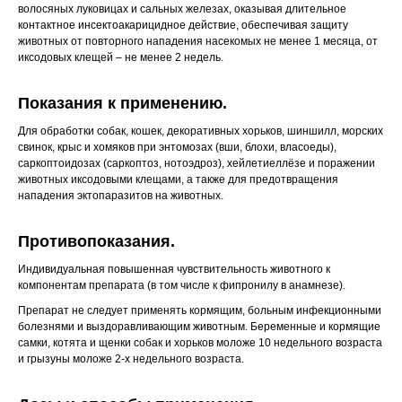
волосяных луковицах и сальных железах, оказывая длительное
контактное инсектоакарицидное действие, обеспечивая защиту
животных от повторного нападения насекомых не менее 1 месяца, от
иксодовых клещей – не менее 2 недель.
Показания к применению.
Для обработки собак, кошек, декоративных хорьков, шиншилл, морских
свинок, крыс и хомяков при энтомозах (вши, блохи, власоеды),
саркоптоидозах (саркоптоз, нотоэдроз), хейлетиеллёзе и поражении
животных иксодовыми клещами, а также для предотвращения
нападения эктопаразитов на животных.
Противопоказания.
Индивидуальная повышенная чувствительность животного к
компонентам препарата (в том числе к фипронилу в анамнезе).
Препарат не следует применять кормящим, больным инфекционными
болезнями и выздоравливающим животным. Беременные и кормящие
самки, котята и щенки собак и хорьков моложе 10 недельного возраста
и грызуны моложе 2-х недельного возраста.