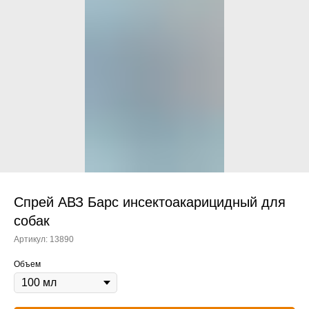
Прием дерматологический
Прием нефролого - урологический
Прием стоматологический
Прием эндокринологический
Спрей АВЗ Барс инсектоакарицидный для
собак
Артикул:
13890
Лечение кроликов
Объем
Лечение хомяков
Лечение шиншилл