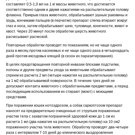
составляет 0,5-1,0 мл на 1 кг массы животного, что достигается
соответственно одним и двумя нажатиями на распылительную головку
флакона. Прикрыв глаза животного, обрабатывают ушные раковины и
грудь, кончиками пальцев (в перчатке) препарат слегка втирают вокруг
© 2015—2026 ООО «Сытая Морда»
глаз и носа, затем обрабатывают шею, туловище, конечности, живот и
хвост. Через 20 минут после обработки шерсть животного
расчесывают расческой.
Хотите у нас работать?
Повторные обработки проводят по показаниям, но не чаще одного
Реквизиты
Заполнить анкету
раза в месяц против насекомых и не чаще одного раза в четырнадцать
дней против иксодовых клещей (в сезон их паразитирования).
Политика конфиденциальности
В целях предотвращения повторной инвазии блохами подстилки,
Согласие на обработку перс. данных
попоны и другие предметы ухода за животными обрабатывают
спреем из расчета 2 мл (четыре нажатия на распылительную головку)
Правила оказания ветеринарной помощи
на 1 м2 обрабатываемой поверхности. В течение трех дней не
допускают контакта животного с обработанными предметами, а перед
+7 (3452) 57-54-36
Заказать звонок
последующим использованием их стирают (моют) с моющими
средствами.
При поражении кошек нотоэдрозом, а собак саркоптозом препарат
Данный сайт носит информационный характер и
наносят на предварительно очищенные от струпьев пораженные
не является публичной офертой.
участки тела с захватом пограничной здоровой кожи до 1 см из
расчета 1 мл (два нажатия на распылительную головку) на 10 см2
пораженного участка тела животного. Обработку проводят два-четыре
раза с интервалом 7-10 дней до клинического выздоровления