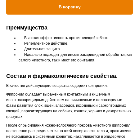
В корзину
Вакцинация кроликов
Вакцинация хорьков
Преимущества
Высокая эффективность против клещей и блох.
Репеллентное действие.
Длительная защита.
Идеально подходит для инсектоакарицидной обработки, как
самого животного, так и мест его обитания.
Состав и фармакологические свойства.
В качестве действующего вещества содержит фипронил.
Фипронил обладает выраженным контактным и кишечным
инсектоакарицидным действием на личиночные и половозрелые
фазы развития блох, вшей, власоедов, иксодовых и саркоптоидных
клещей, паразитирующих на собаках, кошках, хорьках и декоративных
грызунах.
После опрыскивания кожно-волосяного покрова животного фипронил
постепенно распределяется по всей поверхности тела и, практически
не всасываясь в системный кровоток, накапливается в эпидермисе,