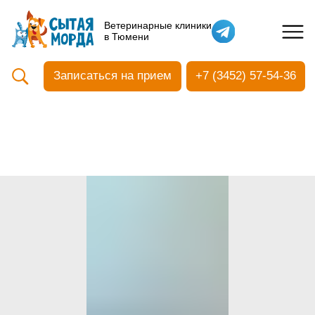
Кастрация собак
Ветеринарные клиники
в Тюмени
Вакцинация
Стоматология
Записаться на прием
+7 (3452) 57-54-36
Ультразвуковая чистка зубов
Общий анализ крови
УЗИ
Чипирование
Прием терапевтический
Прием хирургический