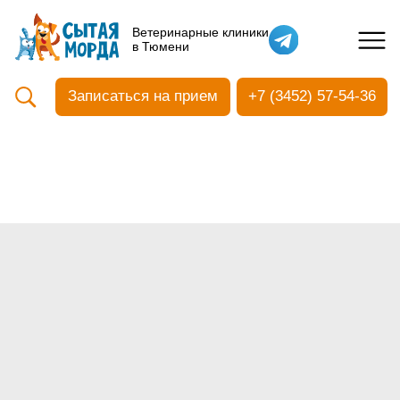
Кастрация собак
Ветеринарные клиники
в Тюмени
Вакцинация
Стоматология
Записаться на прием
+7 (3452) 57-54-36
Ультразвуковая чистка зубов
Общий анализ крови
УЗИ
Чипирование
Прием терапевтический
Прием хирургический