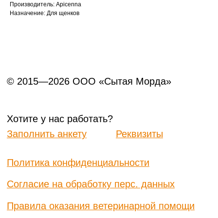
Данный сайт носит информационный характер и
Производитель: Apicenna
не является публичной офертой.
Назначение: Для щенков