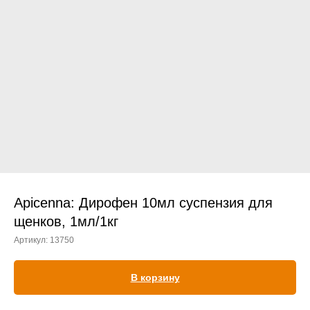
Прием дерматологический
Прием нефролого - урологический
Прием стоматологический
Прием эндокринологический
Apicenna: Дирофен 10мл суспензия для
щенков, 1мл/1кг
Артикул:
13750
Лечение кроликов
Лечение хомяков
В корзину
Лечение шиншилл