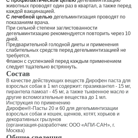
С профилактической целью
дегельминтизацию
животных проводят один раз в квартал, а также перед
каждой вакцинацией.
С лечебной целью
дегельминтизация проводят по
показаниям врача.
При сильной степени заглистованности
дегельминтизацию рекомендуется повторить через 10
дней.
Предварительной голодной диеты и применения
слабительных средств перед дегельминтизацией не
требуется.
Флакон с суспензией перед каждым применением
следует тщательно встряхнуть.
Состав
В качестве действующих веществ Дирофен паста для
взрослых собак в 1 мл содержит: празиквантел - 15 мг,
пирантела памоат - 45 мг, а также тыквенное масло и
другие вспомогательные вещества до 1 мл.
Инструкция по применению
Дирофен®-Пасты 20 и 60 для дегельминтизации
взрослых собак и кошек, щенков, котят, хорьков и
декоративных грызунов
(организация-разработчик: ООО «АПИ-САН», г.
Москва)
Общие сведения