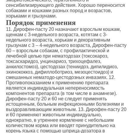
сенсибилизирующего действия. Хорошо переносится
собаками и кошками разных пород и возрастов,
хорьками и грызунами.
Порядок применения
11. Дирофен-пасту 20 назначают взрослым кошкам,
щенкам с 3-недельного возраста, котятам с 3-
недельного возраста, хорькам и декоративным
грызунам с 3 – 4-недельного возраста, Дирофен-пасту
© 2015—2026 ООО «Сытая Морда»
60 – взрослым собакам, с профилактической и
лечебной целью при нематодозах (токсокароз,
токсаскаридоз, унцинариоз, трихоцефалез,
Хотите у нас
анкилостомоз), цестодозах (тениидоз, дипилидиоз,
Реквизиты
работать?
эхинококкоз, дифиллоботриоз, мезоцестоидоз) и
смешанных нематодо-цестодозных инвазиях. 12.
Заполнить анкету
Противопоказанием к применению препарата
Политика конфиденциальности
является индивидуальная непереносимость
Согласие на обработку перс. данных
компонентов препарата (в том числе в анамнезе).
Дирофен-пасту 20 и 60 не следует применять
Правила оказания ветеринарной помощи
истощенным, больным инфекционными болезнями и
выздоравливающим животным. 13. Дирофен-пасту 20
+7 (3452) 57-54-36
Заказать звонок
и 60 применяют животным индивидуально,
однократно, в утреннее кормление с небольшим
количеством корма или вводят принудительно на
Данный сайт носит информационный характер
корень языка с помощью шприца-дозатора в