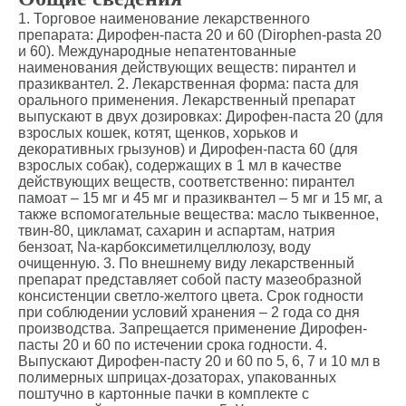
1. Торговое наименование лекарственного
препарата: Дирофен-паста 20 и 60 (Dirophen-pasta 20
и 60). Международные непатентованные
наименования действующих веществ: пирантел и
празиквантел. 2. Лекарственная форма: паста для
орального применения. Лекарственный препарат
выпускают в двух дозировках: Дирофен-паста 20 (для
взрослых кошек, котят, щенков, хорьков и
декоративных грызунов) и Дирофен-паста 60 (для
взрослых собак), содержащих в 1 мл в качестве
действующих веществ, соответственно: пирантел
памоат – 15 мг и 45 мг и празиквантел – 5 мг и 15 мг, а
также вспомогательные вещества: масло тыквенное,
твин-80, цикламат, сахарин и аспартам, натрия
бензоат, Nа-карбоксиметилцеллюлозу, воду
очищенную. 3. По внешнему виду лекарственный
препарат представляет собой пасту мазеобразной
консистенции светло-желтого цвета. Срок годности
при соблюдении условий хранения – 2 года со дня
производства. Запрещается применение Дирофен-
пасты 20 и 60 по истечении срока годности. 4.
Выпускают Дирофен-пасту 20 и 60 по 5, 6, 7 и 10 мл в
полимерных шприцах-дозаторах, упакованных
поштучно в картонные пачки в комплекте с