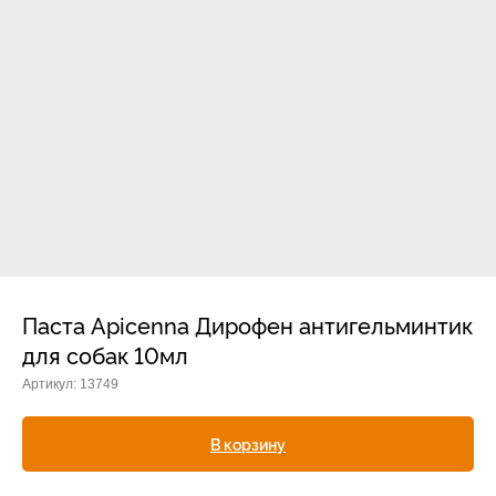
Прием дерматологический
Прием нефролого - урологический
Прием стоматологический
Прием эндокринологический
Паста Apicenna Дирофен антигельминтик
для собак 10мл
Артикул:
13749
Лечение кроликов
Лечение хомяков
В корзину
Лечение шиншилл