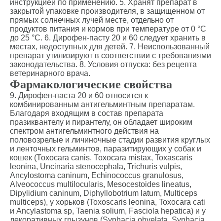
инструкцией по применению. 5. Хранят препарат в
закрытой упаковке производителя, в защищенном от
прямых солнечных лучей месте, отдельно от
продуктов питания и кормов при температуре от 0 °С
до 25 °С. 6. Дирофен-пасту 20 и 60 следует хранить в
местах, недоступных для детей. 7. Неиспользованный
препарат утилизируют в соответствии с требованиями
законодательства. 8. Условия отпуска: без рецепта
ветеринарного врача.
Фармакологические свойства
9. Дирофен-паста 20 и 60 относится к
комбинированным антигельминтным препаратам.
Благодаря входящим в состав препарата
празиквантелу и пирантелу, он обладает широким
спектром антигельминтного действия на
половозрелые и личиночные стадии развития круглых
и ленточных гельминтов, паразитирующих у собак и
кошек (Тохосаra саnis, Тохосаra mistax, Toxascaris
leonina, Uncinaria stenocephala, Trichuris vulpis,
Ancylostoma caninum, Echinococcus granulosus,
Alveococcus multilocularis, Mesocestoides lineatus,
Dipylidium caninum, Diphyllobotrium latum, Multiceps
multiceps), у хорьков (Toxoscaris leonina, Toxocara cati
и Ancylastoma sp, Taenia solium, Fasciola hepatica) и у
декоративных грызунов (Syphacia obvelata, Syphacia