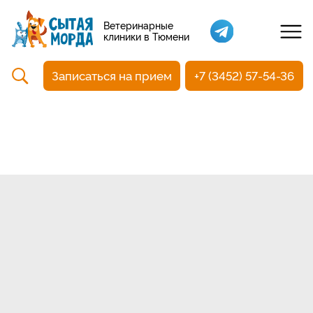
Кастрация собак
Ветеринарные
клиники в Тюмени
Вакцинация
Стоматология
Записаться на прием
+7 (3452) 57-54-36
Ультразвуковая чистка зубов
Общий анализ крови
УЗИ
Чипирование
Прием терапевтический
Прием хирургический