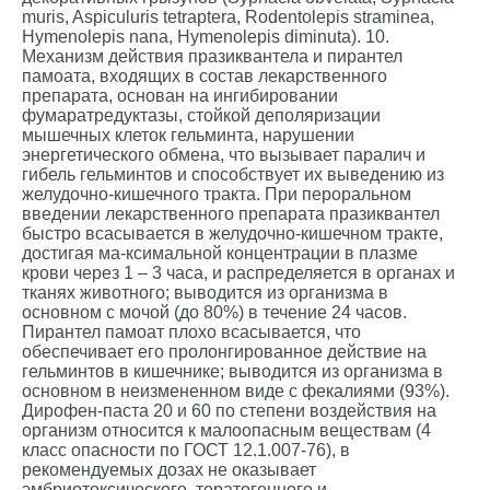
muris, Aspiculuris tetraptera, Rodentolepis straminea,
Hymenolepis nana, Hymenolepis diminuta). 10.
Механизм действия празиквантела и пирантел
памоата, входящих в состав лекарственного
препарата, основан на ингибировании
фумаратредуктазы, стойкой деполяризации
мышечных клеток гельминта, нарушении
энергетического обмена, что вызывает паралич и
гибель гельминтов и способствует их выведению из
желудочно-кишечного тракта. При пероральном
введении лекарственного препарата празиквантел
быстро всасывается в желудочно-кишечном тракте,
достигая ма-ксимальной концентрации в плазме
крови через 1 – 3 часа, и распределяется в органах и
тканях животного; выводится из организма в
основном с мочой (до 80%) в течение 24 часов.
Пирантел памоат плохо всасывается, что
обеспечивает его пролонгированное действие на
гельминтов в кишечнике; выводится из организма в
основном в неизмененном виде с фекалиями (93%).
Дирофен-паста 20 и 60 по степени воздействия на
организм относится к малоопасным веществам (4
класс опасности по ГОСТ 12.1.007-76), в
рекомендуемых дозах не оказывает
эмбриотоксического, тератогенного и