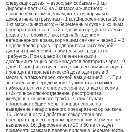
и не является публичной офертой.
следующих дозах: – взрослым собакам – 1 мл
Дирофен-пасты 60 на 3 кг массы животного; –
взрослым кошкам, щенкам, котятам, хорькам и
декоративным грызунам – 1 мл Дирофен-пасты 20 на
1 кг массы животного; – беременным сукам и кошкам
препарат назначают за 3 недели до предполагаемых
родов с осторожностью, под наблюдением
ветеринарного врача, кормящим самкам – через 2 – 3
недели после родов. Предварительной голодной
диеты и применения слабительных средств не
требуется. При сильной степени инвазии
дегельминтизацию рекомендуется повторить через 10
дней. С профилактической целью дегельминтизацию
проводят в терапевтической дозе один раз в 3
месяца, а также перед каждой вакцинацией. 14. При
значительной передозировке у животного может
наблюдаться угнетенное состояние, отказ от корма,
избыточное слюноотделение, расстройства
желудочно-кишечного тракта. В этих случаях
применяют общие меры, направленные на
выведение лекарственного препарата из организма.
15. Особенностей действия лекарственного
препарата при его первом применении и отмене не
выявлено. 16. Дирофен-пасту 20 и 60 не следует
применять самкам в первой половине беременности,