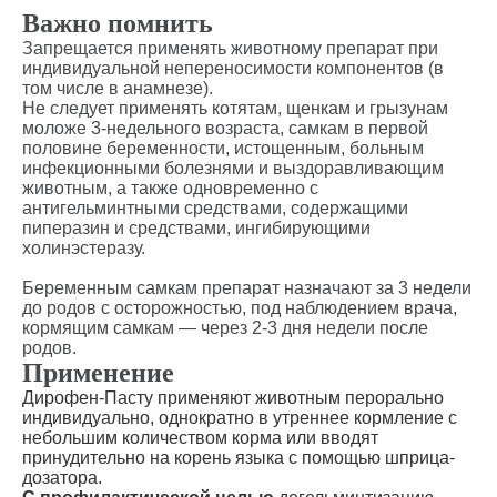
Важно помнить
Вакцинация кроликов
Запрещается применять животному препарат при
Вакцинация хорьков
индивидуальной непереносимости компонентов (в
том числе в анамнезе).
Не следует применять котятам, щенкам и грызунам
моложе 3-недельного возраста, самкам в первой
половине беременности, истощенным, больным
инфекционными болезнями и выздоравливающим
животным, а также одновременно с
антигельминтными средствами, содержащими
пиперазин и средствами, ингибирующими
холинэстеразу.
Беременным самкам препарат назначают за 3 недели
до родов с осторожностью, под наблюдением врача,
кормящим самкам — через 2-3 дня недели после
родов.
Применение
Дирофен-Пасту применяют животным перорально
индивидуально, однократно в утреннее кормление с
небольшим количеством корма или вводят
принудительно на корень языка с помощью шприца-
дозатора.