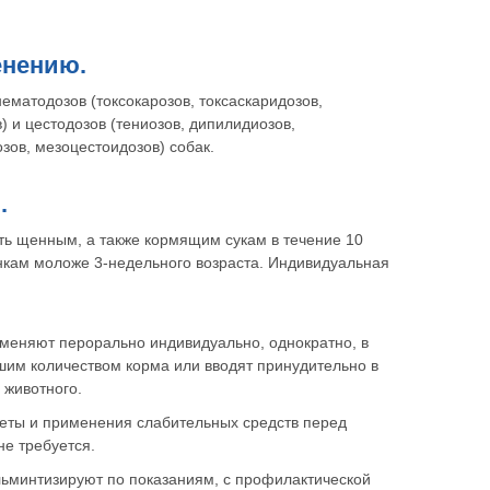
енению.
ематодозов (токсокарозов, токсаскаридозов,
) и цестодозов (тениозов, дипилидиозов,
зов, мезоцестоидозов) собак.
.
ть щенным, а также кормящим сукам в течение 10
нкам моложе 3-недельного возраста. Индивидуальная
именяют перорально индивидуально, однократно, в
шим количеством корма или вводят принудительно в
ы животного.
еты и применения слабительных средств перед
е требуется.
льминтизируют по показаниям, с профилактической