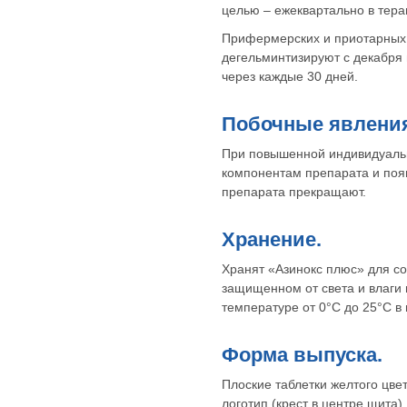
целью – ежеквартально в тера
Прифермерских и приотарных 
дегельминтизируют с декабря 
через каждые 30 дней.
Побочные явлени
При повышенной индивидуальн
компонентам препарата и поя
препарата прекращают.
Хранение.
Хранят «Азинокс плюс» для со
защищенном от света и влаги 
температуре от 0°С до 25°С в
Форма выпуска.
Плоские таблетки желтого цве
логотип (крест в центре щита).