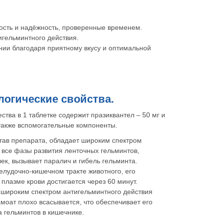
ь и надёжность, проверенные временем.
ельминтного действия.
 благодаря приятному вкусу и оптимальной
логические свойства.
ства в 1 таблетке содержит празиквантел – 50 мг и
 также вспомогательные компоненты.
тав препарата, обладает широким спектром
 все фазы развития ленточных гельминтов,
ек, вызывает паралич и гибель гельминта.
елудочно-кишечном тракте животного, его
плазме крови достигается через 60 минут.
 широким спектром антигельминтного действия
моат плохо всасывается, что обеспечивает его
 гельминтов в кишечнике.