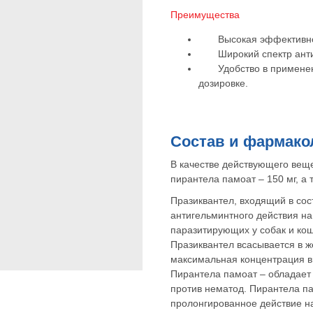
Преимущества
Высокая эффективност
Широкий спектр антиг
Удобство в применении
дозировке.
Состав и фармако
В качестве действующего веще
пирантела памоат – 150 мг, а
Празиквантел, входящий в сос
антигельминтного действия на
паразитирующих у собак и кош
Празиквантел всасывается в ж
максимальная концентрация в 
Пирантела памоат – обладает
против нематод. Пирантела па
пролонгированное действие на