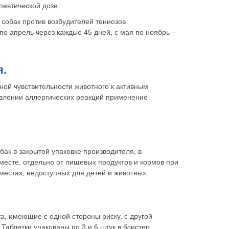
певтической дозе.
собак против возбудителей тениозов
по апрель через каждые 45 дней, с мая по ноябрь –
я.
ой чувствительности животного к активным
влении аллергических реакций применение
бак в закрытой упаковке производителя, в
месте, отдельно от пищевых продуктов и кормов при
 местах, недоступных для детей и животных.
та, имеющие с одной стороны риску, с другой –
 Таблетки упакованы по 3 и 6 штук в блистер.