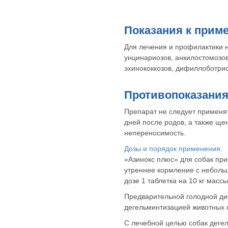
Показания к прим
Для лечения и профилактики н
унцинариозов, анкилостомозов
эхинококкозов, дифиллоботрио
Противопоказания
Препарат не следует применя
дней после родов, а также ще
непереносимость.
Дозы и порядок применения.
«Азинокс плюс» для собак пр
утреннее кормление с неболь
дозе 1 таблетка на 10 кг масс
Предварительной голодной ди
дегельминтизацией животных н
С лечебной целью собак деге