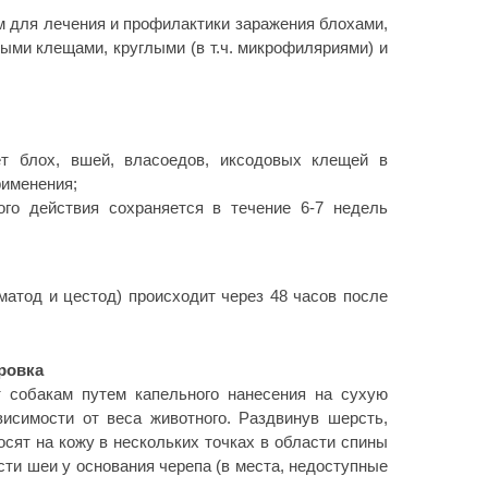
 для лечения и профилактики заражения блохами,
ыми клещами, круглыми (в т.ч. микрофиляриями) и
т блох, вшей, власоедов, иксодовых клещей в
рименения;
го действия сохраняется в течение 6-7 недель
матод и цестод) происходит через 48 часов после
ровка
 собакам путем капельного нанесения на сухую
висимости от веса животного. Раздвинув шерсть,
осят на кожу в нескольких точках в области спины
сти шеи у основания черепа (в места, недоступные