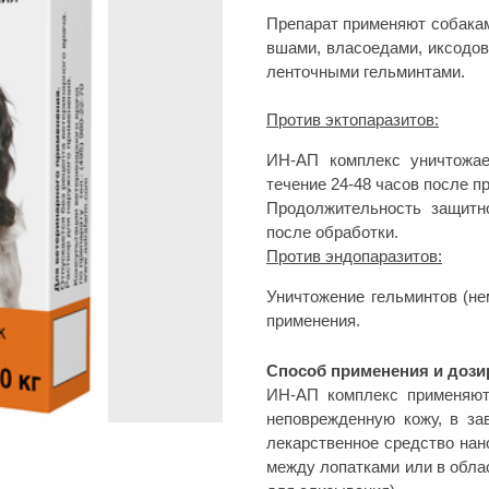
Препарат применяют собакам
вшами, власоедами, иксодов
ленточными гельминтами.
Против эктопаразитов:
ИН-АП комплекс уничтожае
течение 24-48 часов после п
Продолжительность защитно
после обработки.
Против эндопаразитов:
Уничтожение гельминтов (не
применения.
Способ применения и дози
ИН-АП комплекс применяют
неповрежденную кожу, в за
лекарственное средство нан
между лопатками или в обла