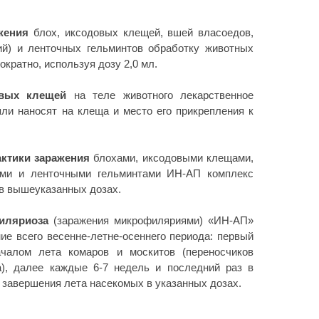
ожения
блох, иксодовых клещей, вшей власоедов,
рий) и ленточных гельминтов обработку животных
ократно, используя дозу 2,0 мл.
овых клещей
на теле животного лекарственное
пли наносят на клеща и место его прикрепления к
ктики заражения
блохами, иксодовыми клещами,
ыми и ленточными гельминтами ИН-АП комплекс
 в вышеуказанных дозах.
иляриоза
(заражения микрофиляриями) «ИН-АП»
ие всего весенне-летне-осеннего периода: первый
ачалом лета комаров и москитов (переносчиков
), далее каждые 6-7 недель и последний раз в
е завершения лета насекомых в указанных дозах.