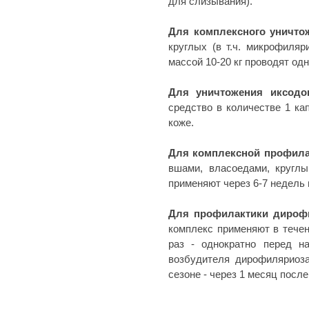
для слизывания).
Для комплексного уничт
круглых (в т.ч. микрофиля
массой 10-20 кг проводят одн
Для уничтожения иксод
средство в количестве 1 ка
коже.
Для комплексной профила
вшами, власоедами, кругл
применяют через 6-7 недель
Для профилактики дироф
комплекс применяют в течен
раз - однократно перед н
возбудителя дирофиляриоза
сезоне - через 1 месяц посл