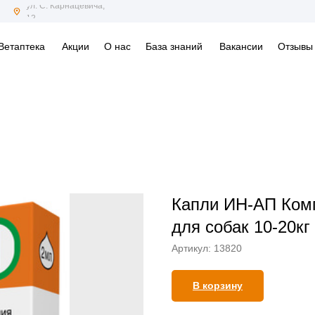
ул. С. Карнацевича,
12
Ветаптека
Акции
О нас
База знаний
Вакансии
Отзывы
Капли ИН-АП Ком
для собак 10-20кг
Артикул:
13820
В корзину