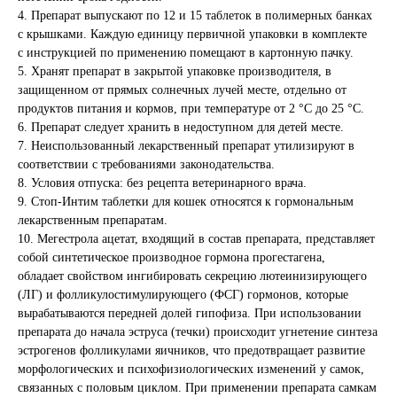
4. Препарат выпускают по 12 и 15 таблеток в полимерных банках
с крышками. Каждую единицу первичной упаковки в комплекте
с инструкцией по применению помещают в картонную пачку.
5. Хранят препарат в закрытой упаковке производителя, в
защищенном от прямых солнечных лучей месте, отдельно от
продуктов питания и кормов, при температуре от 2 °С до 25 °С.
6. Препарат следует хранить в недоступном для детей месте.
7. Неиспользованный лекарственный препарат утилизируют в
соответствии с требованиями законодательства.
8. Условия отпуска: без рецепта ветеринарного врача.
9. Стоп-Интим таблетки для кошек относятся к гормональным
лекарственным препаратам.
10. Мегестрола ацетат, входящий в состав препарата, представляет
собой синтетическое производное гормона прогестагена,
обладает свойством ингибировать секрецию лютеинизирующего
(ЛГ) и фолликулостимулирующего (ФСГ) гормонов, которые
вырабатываются передней долей гипофиза. При использовании
препарата до начала эструса (течки) происходит угнетение синтеза
эстрогенов фолликулами яичников, что предотвращает развитие
морфологических и психофизиологических изменений у самок,
связанных с половым циклом. При применении препарата самкам