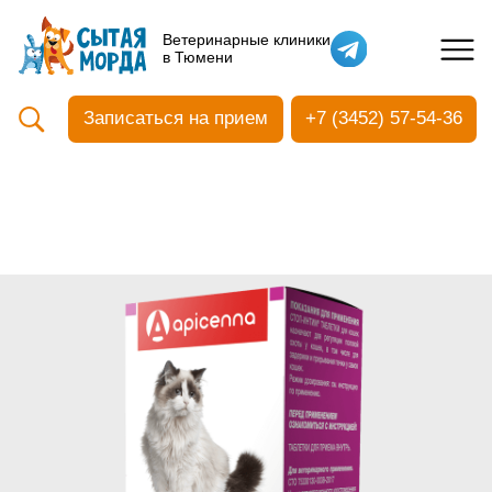
Кастрация собак
Ветеринарные клиники
в Тюмени
Вакцинация
Стоматология
Записаться на прием
+7 (3452) 57-54-36
Ультразвуковая чистка зубов
Общий анализ крови
УЗИ
Чипирование
Прием терапевтический
Прием хирургический