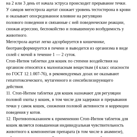
на 2 или 3 день от начала эструса происходит прерывание течки.
У самцов мегестрола ацетат снижает уровень тестостерона в крови
и оказывает опосредованное влияние на регуляцию
полового поведения и связанные с ней поведенческие реакции,
снижая агрессию, беспокойство и повышенную возбудимость у
животного.
Мегестрола ацетат легко адсорбируется в кишечнике,
биотрансформируется в печени и выводится из организма в виде
солей с мочой в течение 1 — 2 суток.
Стоп-Интим таблетки для кошек по степени воздействия на
организм относятся к малоопасным веществам (4 класс опасности
по ГОСТ 12.1.007-76), в рекомендуемых дозах не оказывают
гепатотоксического, мутагенного и сенсибилизирующего
действия.
11. Стоп-Интим таблетки для кошек назначают для регуляции
половой охоты у кошек, в том числе для задержки и прерывания
течки у самок кошек, снижения половой активности и коррекции
поведения у котов.
12. Противопоказанием к применению Стоп-Интим таблеток для
кошек является повышенная индивидуальная чувствительность
животного к компонентам препарата (в том числе в анамнезе),