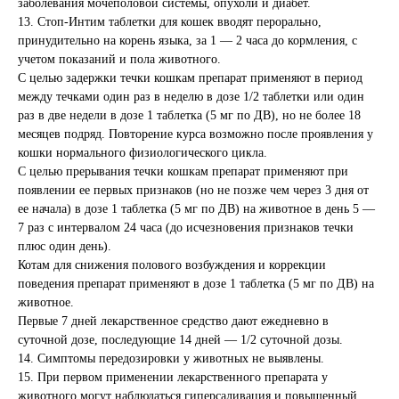
заболевания мочеполовой системы, опухоли и диабет.
13. Стоп-Интим таблетки для кошек вводят перорально,
принудительно на корень языка, за 1 — 2 часа до кормления, с
учетом показаний и пола животного.
С целью задержки течки кошкам препарат применяют в период
между течками один раз в неделю в дозе 1/2 таблетки или один
раз в две недели в дозе 1 таблетка (5 мг по ДВ), но не более 18
месяцев подряд. Повторение курса возможно после проявления у
© 2015—2026 ООО «Сытая Морда»
кошки нормального физиологического цикла.
С целью прерывания течки кошкам препарат применяют при
появлении ее первых признаков (но не позже чем через 3 дня от
Хотите у нас работать?
ее начала) в дозе 1 таблетка (5 мг по ДВ) на животное в день 5 —
Реквизиты
Заполнить анкету
7 раз с интервалом 24 часа (до исчезновения признаков течки
плюс один день).
Политика конфиденциальности
Котам для снижения полового возбуждения и коррекции
Согласие на обработку перс. данных
поведения препарат применяют в дозе 1 таблетка (5 мг по ДВ) на
животное.
Правила оказания ветеринарной помощи
Первые 7 дней лекарственное средство дают ежедневно в
суточной дозе, последующие 14 дней — 1/2 суточной дозы.
+7 (3452) 57-54-36
Заказать звонок
14. Симптомы передозировки у животных не выявлены.
15. При первом применении лекарственного препарата у
Данный сайт носит информационный характер и
животного могут наблюдаться гиперсаливация и повышенный