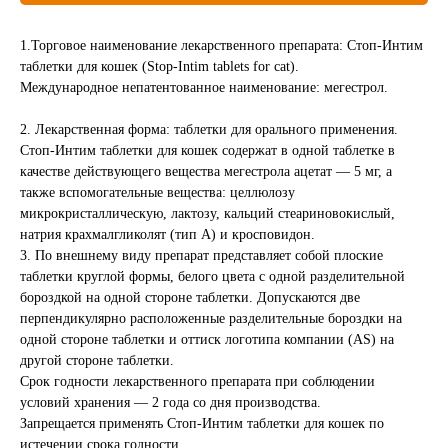
Вакцинация кроликов
1.Торговое наименование лекарственного препарата: Стоп-Интим
Вакцинация хорьков
таблетки для кошек (Stop-Intim tablets for cat).
Международное непатентованное наименование: мегестрол.
2. Лекарственная форма: таблетки для орального применения.
Стоп-Интим таблетки для кошек содержат в одной таблетке в
качестве действующего вещества мегестрола ацетат — 5 мг, а
также вспомогательные вещества: целлюлозу
микрокристаллическую, лактозу, кальций стеариновокислый,
натрия крахмалгликолят (тип А) и кросповидон.
3. По внешнему виду препарат представляет собой плоские
таблетки круглой формы, белого цвета с одной разделительной
бороздкой на одной стороне таблетки. Допускаются две
перпендикулярно расположенные разделительные бороздки на
одной стороне таблетки и оттиск логотипа компании (AS) на
другой стороне таблетки.
Срок годности лекарственного препарата при соблюдении
условий хранения — 2 года со дня производства.
Запрещается применять Стоп-Интим таблетки для кошек по
истечении срока годности.