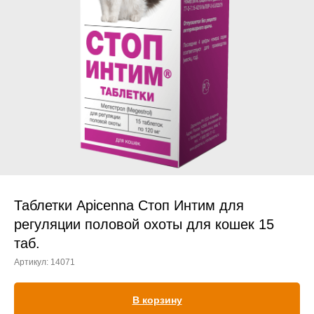
Прием дерматологический
Прием нефролого - урологический
Прием стоматологический
Прием эндокринологический
Таблетки Apicenna Стоп Интим для
регуляции половой охоты для кошек 15
таб.
Лечение кроликов
Артикул:
14071
Лечение хомяков
Лечение шиншилл
В корзину