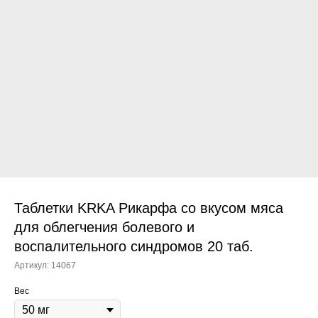
Прием дерматологический
Прием нефролого - урологический
Прием стоматологический
Прием эндокринологический
Таблетки KRKA Рикарфа со вкусом мяса
для облегчения болевого и
воспалительного синдромов 20 таб.
Лечение кроликов
Артикул:
14067
Лечение хомяков
Вес
Лечение шиншилл