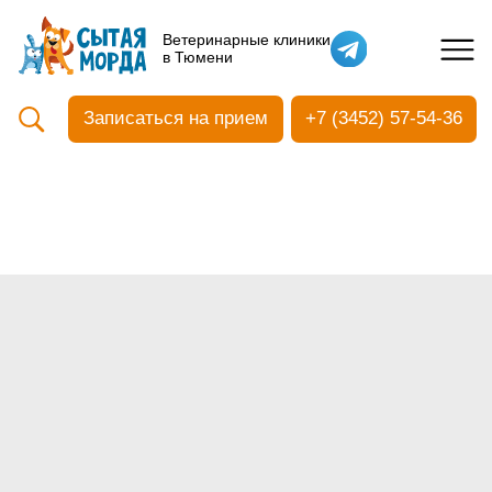
Кастрация собак
Ветеринарные клиники
в Тюмени
Вакцинация
Стоматология
Записаться на прием
+7 (3452) 57-54-36
Ультразвуковая чистка зубов
Общий анализ крови
УЗИ
Чипирование
Прием терапевтический
Прием хирургический