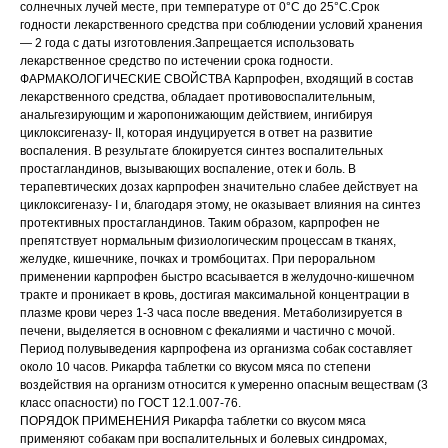
солнечных лучей месте, при температуре от 0°С до 25°С.Срок
годности лекарственного средства при соблюдении условий хранения
— 2 года с даты изготовления.Запрещается использовать
лекарственное средство по истечении срока годности.
ФАРМАКОЛОГИЧЕСКИЕ СВОЙСТВА Карпрофен, входящий в состав
лекарственного средства, обладает противовоспалительным,
анальгезирующим и жаропонижающим действием, ингибируя
циклоксигеназу- II, которая индуцируется в ответ на развитие
воспаления. В результате блокируется синтез воспалительных
простагландинов, вызывающих воспаление, отек и боль. В
терапевтических дозах карпрофен значительно слабее действует на
циклоксигеназу- I и, благодаря этому, не оказывает влияния на синтез
протективных простагландинов. Таким образом, карпрофен не
препятствует нормальным физиологическим процессам в тканях,
желудке, кишечнике, почках и тромбоцитах. При пероральном
применении карпрофен быстро всасывается в желудочно-кишечном
тракте и проникает в кровь, достигая максимальной концентрации в
плазме крови через 1-3 часа после введения. Метаболизируется в
печени, выделяется в основном с фекалиями и частично с мочой.
Период полувыведения карпрофена из организма собак составляет
около 10 часов. Рикарфа таблетки со вкусом мяса по степени
© 2015—2026 ООО «Сытая Морда»
воздействия на организм относится к умеренно опасным веществам (3
класс опасности) по ГОСТ 12.1.007-76.
ПОРЯДОК ПРИМЕНЕНИЯ Рикарфа таблетки со вкусом мяса
Хотите у нас работать?
применяют собакам при воспалительных и болевых синдромах,