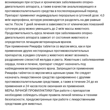
Реквизиты
Заполнить анкету
возникающих при острых и хронических заболеваниях опорно-
двигательного аппарата, а также в качестве анальгезирующего и
противовоспалительного средства в послеоперационный период.
Политика конфиденциальности
Препарат применяют индивидуально перорально в суточной дозе: 4,0
Согласие на обработку перс. данных
мг/кг карпрофена, которую рекомендуется разделить на две равные
части. После 7 дней лечения в зависимости от клинических показаний
Правила оказания ветеринарной помощи
суточную дозу можно уменьшить до 2 мг/кг массы животного.
Продолжительность курса лечения при заболеваниях опорно-
+7 (3452) 57-54-36
Заказать звонок
двигательного аппарата зависит от состояния животного и
определяется лечащим ветеринарным врачом.
При применении Рикарфа таблеток со вкусом мяса, как и при
Данный сайт носит информационный характер и
применении других нестероидных противовоспалительных
не является публичной офертой.
препаратов, в редких случаях у животного может возникать
раздражение слизистой желудка и рвота. Животным с заболеваниями
сердца, почек и печени, препарат следует назначать под
наблюдением ветеринарного врача. Запрещается применение
Рикарфа таблеток со вкусом мяса щенным сукам. Не следует
назначать лекарственное средство одновременно с другими
противовоспалительными средствами, а также в течение 24 до их
применения и 24 часов после окончания их применения.
МЕРЫ ЛИЧНОЙ ПРОФИЛАКТИКИ При работе с препаратом
необходимо соблюдать общие правила личной гигиены и техники
безопасности, предусмотренные при работе с лекарственными
средствами для животных.