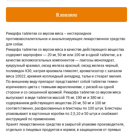
Вакцинация кроликов
В корзину
Вакцинация хорьков
Рикарфа таблетки со вкусом мяса – нестероидное
противовоспалительное и анальгезирующее лекарственное средство
для собак.
Рикарфа таблетки со вкусом мяса в качестве действующего вещества
содержит карпрофен — 20 мг, 50 мг или 100 мг в одной таблетке, а в
качестве вспомогательных компонентов — лактозы моногидрат,
кукурузный крахмал, оксид железа красный, оксид железа черный,
поливидон К30, натрия крахмала гликолят, ароматизатор с запахом
мяса 10022, кремния коллоидный ангидрид, тальк и стеарат магния.
По внешнему виду препарат представляет собой таблетки темно-
коричневого цвета с темными вкраплениями, с риской на одной
стороне и со скошенной кромкой. Рикарфа таблетки со вкусом мяса
выпускают в виде таблеток массой 76 мг, 190 мг и 380 мг с
содержанием действующего вещества 20 мг, 50 мг и 100 мг
соответственно, расфасованных в блистеры по 100 штук. Блистеры
упаковывают в картонные коробки по 2,5,10 и 50 штук и снабжают
инструкцией по применению.
Хранят лекарственное средство в закрытой упаковке производителя,
отдельно о пищевых продуктов и кормов, в защищенном от прямых