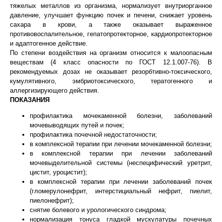
тяжелых металлов из организма, нормализует внутриорганное
давление, улучшает функцию почек и печени, снижает уровень
сахара в крови, а также оказывает выраженное
противовоспалительное, гепатопротекторное, кардиопротекторное
и адаптогенное действие.
По степени воздействия на организм относится к малоопасным
веществам (4 класс опасности по ГОСТ 12.1.007-76). В
рекомендуемых дозах не оказывает резорбтивно-токсического,
кумулятивного, эмбриотоксического, тератогенного и
аллергизирующего действия.
ПОКАЗАНИЯ
профилактика мочекаменной болезни, заболеваний
мочевыводящих путей и почек;
профилактика почечной недостаточности;
в комплексной терапии при лечении мочекаменной болезни;
в комплексной терапии при лечении заболеваний
мочевыделительной системы (неспецифический уретрит,
цистит, уроцистит);
в комплексной терапии при лечении заболеваний почек
(гломерулонефрит, интерстициальный нефрит, пиелит,
пиелонефрит);
снятие болевого и урологического синдрома;
нормализация тонуса гладкой мускулатуры почечных