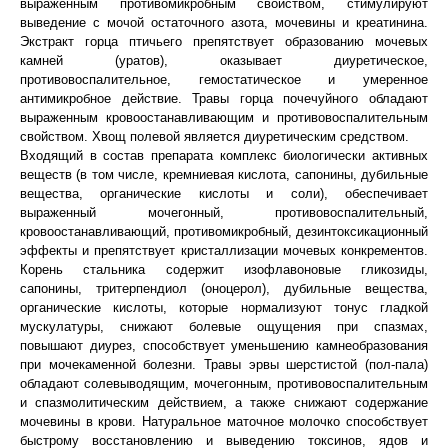
выраженным противомикробным свойством, стимулируют
выведение с мочой остаточного азота, мочевины и креатинина.
Экстракт горца птичьего препятствует образованию мочевых
камней (уратов), оказывает диуретическое,
противовоспалительное, гемостатическое и умеренное
антимикробное действие. Травы горца почечуйного обладают
выраженным кровоостанавливающим и противовоспалительным
свойством. Хвощ полевой является диуретическим средством.
Входящий в состав препарата комплекс биологически активных
веществ (в том числе, кремниевая кислота, сапонины, дубильные
вещества, органические кислоты и соли), обеспечивает
выраженный мочегонный, противовоспалительный,
кровоостанавливающий, противомикробный, дезинтоксикационный
эффекты и препятствует кристаллизации мочевых конкрементов.
Корень стальника содержит изофлавоновые гликозиды,
сапонины, тритерпендиол (оноцерол), дубильные вещества,
органические кислоты, которые нормализуют тонус гладкой
мускулатуры, снижают болевые ощущения при спазмах,
повышают диурез, способствует уменьшению камнеобразования
при мочекаменной болезни. Травы эрвы шерстистой (пол-пала)
обладают солевыводящим, мочегонным, противовоспалительным
и спазмолитическим действием, а также снижают содержание
мочевины в крови. Натуральное маточное молочко способствует
быстрому восстановлению и выведению токсинов, ядов и