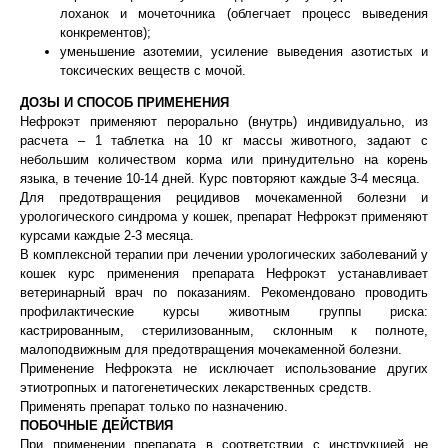
лоханок и мочеточника (облегчает процесс выведения
конкрементов);
уменьшение азотемии, усиление выведения азотистых и
токсических веществ с мочой.
ДОЗЫ И СПОСОБ ПРИМЕНЕНИЯ
© 2015—2026 ООО «Сытая Морда»
Нефрокэт применяют перорально (внутрь) индивидуально, из
расчета – 1 таблетка на 10 кг массы животного, задают с
Хотите у нас работать?
небольшим количеством корма или принудительно на корень
языка, в течение 10-14 дней. Курс повторяют каждые 3-4 месяца.
Реквизиты
Заполнить анкету
Для предотвращения рецидивов мочекаменной болезни и
урологического синдрома у кошек, препарат Нефрокэт применяют
Политика конфиденциальности
курсами каждые 2-3 месяца.
Согласие на обработку перс. данных
В комплексной терапии при лечении урологических заболеваний у
кошек курс применения препарата Нефрокэт устанавливает
Правила оказания ветеринарной помощи
ветеринарный врач по показаниям. Рекомендовано проводить
профилактические курсы животным группы риска:
+7 (3452) 57-54-36
Заказать звонок
кастрированным, стерилизованным, склонным к полноте,
малоподвижным для предотвращения мочекаменной болезни.
Применение Нефрокэта не исключает использование других
Данный сайт носит информационный характер и
этиотропных и патогенетических лекарственных средств.
не является публичной офертой.
Применять препарат только по назначению.
ПОБОЧНЫЕ ДЕЙСТВИЯ
При применении препарата в соответствии с инструкцией не