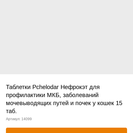
Прием дерматологический
Прием нефролого - урологический
Прием стоматологический
Прием эндокринологический
Таблетки Pchelodar Нефрокэт для
профилактики МКБ, заболеваний
мочевыводящих путей и почек у кошек 15
Лечение кроликов
таб.
Лечение хомяков
Артикул:
14099
Лечение шиншилл