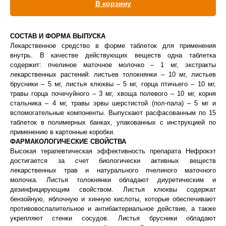
В корзину
Вакцинация кроликов
Вакцинация хорьков
СОСТАВ И ФОРМА ВЫПУСКА
Лекарственное средство в форме таблеток для применения
внутрь. В качестве действующих веществ одна таблетка
содержит: пчелиное маточное молочко – 1 мг, экстракты
лекарственных растений: листьев толокнянки – 10 мг, листьев
брусники – 5 мг, листья клюквы – 5 мг, горца птичьего – 10 мг,
травы горца почечуйного – 3 мг, хвоща полевого – 10 мг, корня
стальника – 4 мг, травы эрвы шерстистой (пол-пала) – 5 мг и
вспомогательные компоненты. Выпускают расфасованным по 15
таблеток в полимерных банках, упакованных с инструкцией по
применению в картонные коробки.
ФАРМАКОЛОГИЧЕСКИЕ СВОЙСТВА
Высокая терапевтическая эффективность препарата Нефрокэт
достигается за счет биологически активных веществ
лекарственных трав и натурального пчелиного маточного
молочка. Листья толокнянки обладают диуретическим и
дезинфицирующим свойством. Листья клюквы содержат
бензойную, яблочную и хинную кислоты, которые обеспечивают
противовоспалительное и антибактериальное действие, а также
укрепляют стенки сосудов. Листья брусники обладают