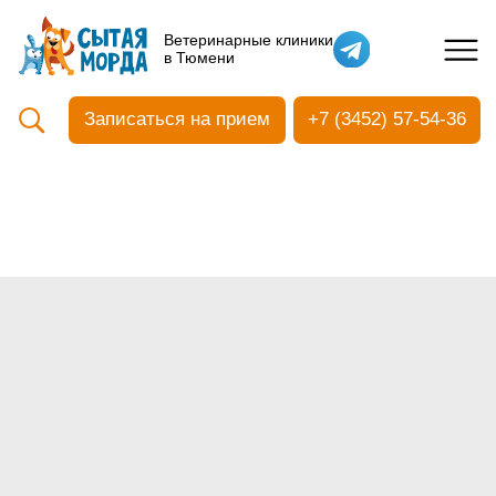
Кастрация собак
Ветеринарные клиники
в Тюмени
Вакцинация
Стоматология
Записаться на прием
+7 (3452) 57-54-36
Ультразвуковая чистка зубов
Общий анализ крови
УЗИ
Чипирование
Прием терапевтический
Прием хирургический