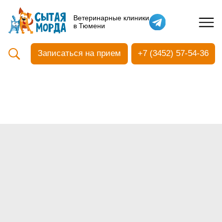
Кастрация собак
Ветеринарные клиники
в Тюмени
Вакцинация
Стоматология
Записаться на прием
+7 (3452) 57-54-36
Ультразвуковая чистка зубов
Общий анализ крови
УЗИ
Чипирование
Прием терапевтический
Прием хирургический