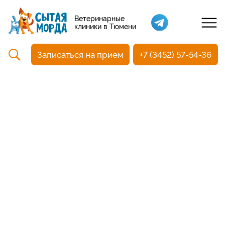
Кастрация собак
Ветеринарные
клиники в Тюмени
Вакцинация
Стоматология
Записаться на прием
+7 (3452) 57-54-36
Ультразвуковая чистка зубов
Общий анализ крови
УЗИ
Чипирование
Прием терапевтический
Прием хирургический