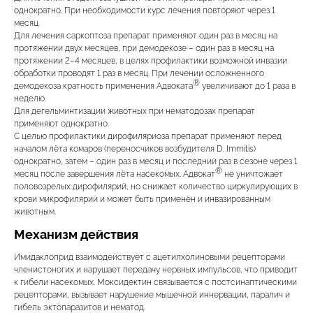
однократно. При необходимости курс лечения повторяют через 1
месяц.
Для лечения саркоптоза препарат применяют один раз в месяц на
протяжении двух месяцев, при демодекозе – один раз в месяц на
протяжении 2–4 месяцев, в целях профилактики возможной инвазии
обработки проводят 1 раз в месяц. При лечении осложненного
®
демодекоза кратность применения Адвоката
увеличивают до 1 раза в
неделю.
Для дегельминтизации животных при нематодозах препарат
применяют однократно.
С целью профилактики дирофиляриоза препарат применяют перед
началом лёта комаров (переносчиков возбудителя D. Immitis)
однократно, затем – один раз в месяц и последний раз в сезоне через 1
®
месяц после завершения лёта насекомых. Адвокат
не уничтожает
© 2015—2026 ООО «Сытая Морда»
половозрелых дирофилярий, но снижает количество циркулирующих в
крови микрофилярий и может быть применён и инвазированным
животным.
Хотите у нас
Реквизиты
работать?
Механизм действия
Заполнить анкету
Имидаклоприд взаимодействует с ацетилхолиновыми рецепторами
Политика конфиденциальности
членистоногих и нарушает передачу нервных импульсов, что приводит
Согласие на обработку перс. данных
к гибели насекомых. Моксидектин связывается с постсинаптическими
рецепторами, вызывает нарушение мышечной иннервации, паралич и
Правила оказания ветеринарной помощи
гибель эктопаразитов и нематод.