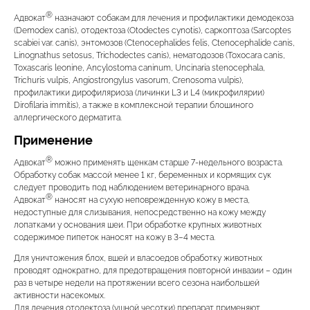
®
Адвокат
назначают собакам для лечения и профилактики демодекоза
Вакцинация кроликов
(Demodex canis), отодектоза (Otodectes cynotis), саркоптоза (Sarcoptes
Вакцинация хорьков
scabiei var. canis), энтомозов (Ctenocephalides felis, Ctenocephalide canis,
Linognathus setosus, Trichodectes canis), нематодозов (Тохосаra canis,
Toxascaris leonine, Ancylostoma caninum, Uncinaria stenocephala,
Trichuris vulpis, Angiostrongylus vasorum, Crenosoma vulpis),
профилактики дирофиляриоза (личинки L3 и L4 (микрофилярии)
Dirofilaria immitis), а также в комплексной терапии блошиного
аллергического дерматита.
Применение
®
Адвокат
можно применять щенкам старше 7-недельного возраста.
Обработку собак массой менее 1 кг, беременных и кормящих сук
следует проводить под наблюдением ветеринарного врача.
®
Адвокат
наносят на сухую неповрежденную кожу в места,
недоступные для слизывания, непосредственно на кожу между
лопатками у основания шеи. При обработке крупных животных
содержимое пипеток наносят на кожу в 3–4 места.
Для уничтожения блох, вшей и власоедов обработку животных
проводят однократно, для предотвращения повторной инвазии – один
раз в четыре недели на протяжении всего сезона наибольшей
активности насекомых.
Для лечения отодектоза (ушной чесотки) препарат применяют