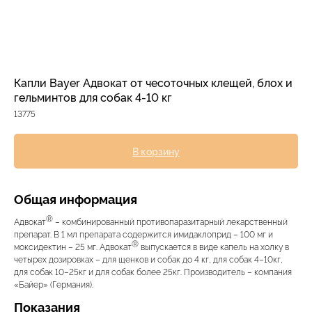
Прием дерматологический
Прием нефролого - урологический
Прием стоматологический
Прием эндокринологический
Капли Bayer Адвокат от чесоточных клещей, блох и
гельминтов для собак 4-10 кг
13775
В корзину
Общая информация
®
Адвокат
– комбинированный противопаразитарный лекарственный
препарат. В 1 мл препарата содержится имидаклоприд – 100 мг и
®
моксидектин – 25 мг. Адвокат
выпускается в виде капель на холку в
Лечение кроликов
четырех дозировках – для щенков и собак до 4 кг, для собак 4–10кг,
для собак 10–25кг и для собак более 25кг. Производитель – компания
Лечение хомяков
«Байер» (Германия).
Лечение шиншилл
Показания