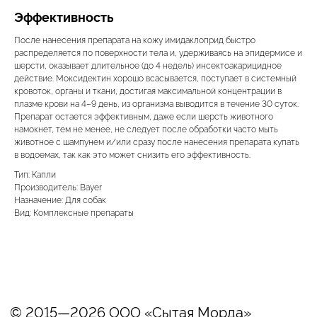
Эффективность
+7 (3452) 57-54-36
Заказать звонок
После нанесения препарата на кожу имидаклоприд быстро
Данный сайт носит информационный характер
распределяется по поверхности тела и, удерживаясь на эпидермисе и
и не является публичной офертой.
шерсти, оказывает длительное (до 4 недель) инсектоакарицидное
действие. Моксидектин хорошо всасывается, поступает в системный
кровоток, органы и ткани, достигая максимальной концентрации в
плазме крови на 4–9 день, из организма выводится в течение 30 суток.
Препарат остается эффективным, даже если шерсть животного
намокнет, тем не менее, не следует после обработки часто мыть
животное с шампунем и/или сразу после нанесения препарата купать
в водоемах, так как это может снизить его эффективность.
Тип: Капли
Производитель: Bayer
Назначение: Для собак
Вид: Комплексные препараты