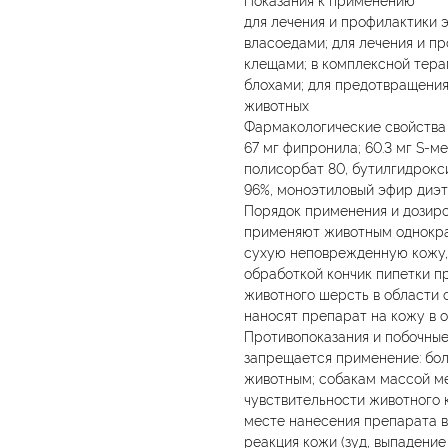
для лечения и профилактики 
власоедами; для лечения и п
клещами; в комплексной тера
блохами; для предотвращения
животных
Фармакологические свойства 
67 мг фипронила; 60.3 мг S-м
полисорбат 80, бутилгидрокси
96%, моноэтиловый эфир диэт
Порядок применения и дозир
применяют животным однократ
сухую неповрежденную кожу, 
обработкой кончик пипетки п
животного шерсть в области 
наносят препарат на кожу в о
Противопоказания и побочные
запрещается применение: бо
животным; собакам массой ме
чувствительности животного к 
месте нанесения препарата 
реакция кожи (зуд, выпадение