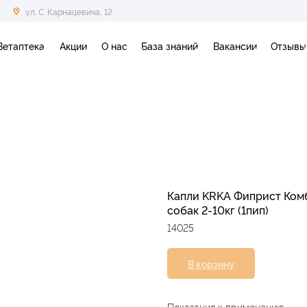
ул. С. Карнацевича, 12
Ветаптека
Акции
О нас
База знаний
Вакансии
Отзывы
Капли KRKA Фиприст Комб
собак 2-10кг (1пип)
14025
В корзину
Показания к применению