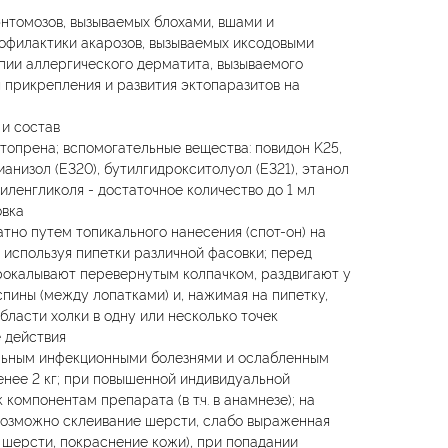
энтомозов, вызываемых блохами, вшами и
рофилактики акарозов, вызываемых иксодовыми
пии аллергического дерматита, вызываемого
 прикрепления и развития эктопаразитов на
и состав
етопрена; вспомогательные вещества: повидон K25,
анизол (E320), бутилгидрокситолуол (E321), этанол
иленгликоля - достаточное количество до 1 мл
овка
но путем топикального нанесения (спот-он) на
используя пипетки различной фасовки; перед
рокалывают перевернутым колпачком, раздвигают у
спины (между лопатками) и, нажимая на пипетку,
бласти холки в одну или несколько точек
 действия
льным инфекционными болезнями и ослабленным
нее 2 кг; при повышенной индивидуальной
компонентам препарата (в т.ч. в анамнезе); на
возможно склеивание шерсти, слабо выраженная
 шерсти, покраснение кожи), при попадании