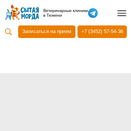
Кастрация собак
Ветеринарные клиники
в Тюмени
Вакцинация
Стоматология
Записаться на прием
+7 (3452) 57-54-36
Ультразвуковая чистка зубов
Общий анализ крови
УЗИ
Чипирование
Прием терапевтический
Прием хирургический