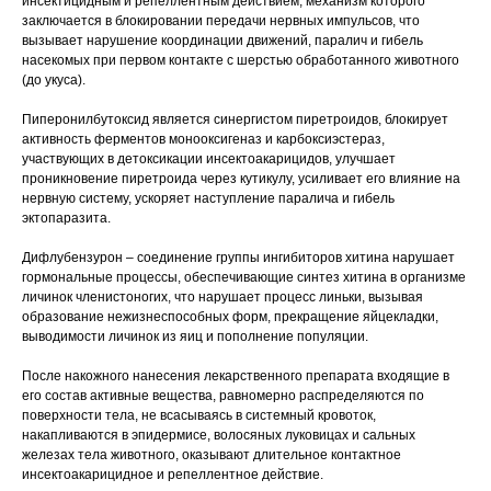
инсектицидным и репеллентным действием, механизм которого
заключается в блокировании передачи нервных импульсов, что
вызывает нарушение координации движений, паралич и гибель
насекомых при первом контакте с шерстью обработанного животного
(до укуса).
Пиперонилбутоксид является синергистом пиретроидов, блокирует
активность ферментов монооксигеназ и карбоксиэстераз,
участвующих в детоксикации инсектоакарицидов, улучшает
проникновение пиретроида через кутикулу, усиливает его влияние на
нервную систему, ускоряет наступление паралича и гибель
эктопаразита.
Дифлубензурон – соединение группы ингибиторов хитина нарушает
гормональные процессы, обеспечивающие синтез хитина в организме
личинок членистоногих, что нарушает процесс линьки, вызывая
образование нежизнеспособных форм, прекращение яйцекладки,
выводимости личинок из яиц и пополнение популяции.
После накожного нанесения лекарственного препарата входящие в
его состав активные вещества, равномерно распределяются по
поверхности тела, не всасываясь в системный кровоток,
накапливаются в эпидермисе, волосяных луковицах и сальных
железах тела животного, оказывают длительное контактное
инсектоакарицидное и репеллентное действие.