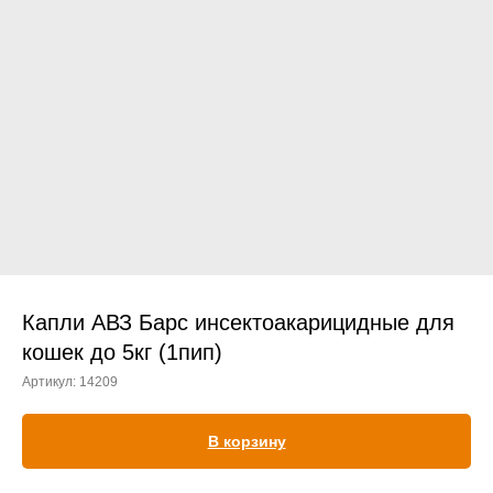
Прием дерматологический
Прием нефролого - урологический
Прием стоматологический
Прием эндокринологический
Капли АВЗ Барс инсектоакарицидные для
кошек до 5кг (1пип)
Артикул:
14209
Лечение кроликов
Лечение хомяков
В корзину
Лечение шиншилл