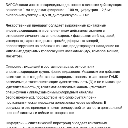
БАРС® капли инсектоакарицидные для кошек в качестве действующих
Вакцинация кроликов
веществ в 1 мл содержит фипронил – 100 мг, цифлутрин – 2,5 мг,
пиперонилбутоксид – 0,5 мг, дифлубензурон – 1 мг.
Вакцинация хорьков
Лекарственный препарат обладает выраженным контактным
инсектоакарицидным и репеллентным действием, активен в
отношении личиночных и половозрелых фаз развития блох, вшей,
иксодовых, саркоптоидных и тромбидиформных клещей,
паразитирующих на собаках и кошках, предотвращает нападение на
животных двукрылых кровососущих насекомых (мух, комаров, мошек,
москитов).
Фипронил, входящий в состав препарата, относится к
инсектоакарицидам группы фенилпиразолов. Механизм его действия
заключается в воздействии на хлоридные каналы, в частности ГАМК-
зависимые, а также снижающие чувствительность (D) и не снижающие
чувствительность (N) глютамат-зависимые каналы (глютамат
специфичен к лигандзависимым хлоридным каналам
беспозвоночных), посредством чего блокируется пре- и
постсинаптическая передача ионов хлора через мембрану. В
результате это приводит к неконтролируемой активности центральной
нервной системы и гибели эктопаразитов.
Цифлутрин – синтетический пиретроид обладает контактным