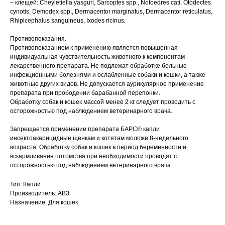
– клещей: Cheyletiella yasguri, Sarcoptes spp., Notoedres cati, Otodectes
Данный сайт носит информационный характер и
cynotis, Demodex spp., Dermacentor marginatus, Dermacentor reticulatus,
не является публичной офертой.
Rhipicephalus sanguineus, Ixodes ricinus.
Противопоказания.
Противопоказанием к применению является повышенная
индивидуальная чувствительность животного к компонентам
лекарственного препарата. Не подлежат обработке больные
инфекционными болезнями и ослабленные собаки и кошки, а также
животные других видов. Не допускается аурикулярное применение
препарата при прободении барабанной перепонки.
Обработку собак и кошек массой менее 2 кг следует проводить с
осторожностью под наблюдением ветеринарного врача.
Запрещается применение препарата БАРС® капли
инсектоакарицидные щенкам и котятам моложе 8-недельного
возраста. Обработку собак и кошек в период беременности и
вскармливания потомства при необходимости проводят с
осторожностью под наблюдением ветеринарного врача.
Тип: Капли
Производитель: АВЗ
Назначение: Для кошек