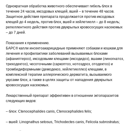
Однократная обработка животного обеспечивает гибель блох в
течение 24 часов, иксодовых клещей, вшей – в течение 48 часов.
Защитное действия препарата продолжается против иксодовых
клещей до 4 недель, против блох, вшей и хейлетиелл – до 8 недель;
репеллентного действия против двукрылых кровососущих насекомых
– до 7 дней.
Показания к применению.
БАРС® капли инсектоакарицидные применяют собакам и кошкам для
лечения и профилактики заболеваний вызываемых блохами
© 2015—2026 ООО «Сытая Морда»
(афаниптероз), иксодовыми клещами (иксодидоз), вшами (линогнатоз,
триходектоз), чесоточными (саркоптоз, нотоэдроз, отодектоз) и
тромбидиформными (демодекоз, хейлетиеллез) клещами, в
Хотите у нас работать?
комплексной терапии аллергического дерматита, вызываемого
Реквизиты
Заполнить анкету
укусами блох, а также в целях защиты от нападения двукрылых
кровососущих насекомых.
Политика конфиденциальности
Лекарственный препарат эффективен в отношении эктопаразитов
следующих видов:
Согласие на обработку перс. данных
Правила оказания ветеринарной помощи
– блох: Ctenocephalides canis, Ctenocephalides felis;
+7 (3452) 57-54-36
Заказать звонок
– вшей: Linognathus setosus, Trichodectes canis, Felicola subrostratus;