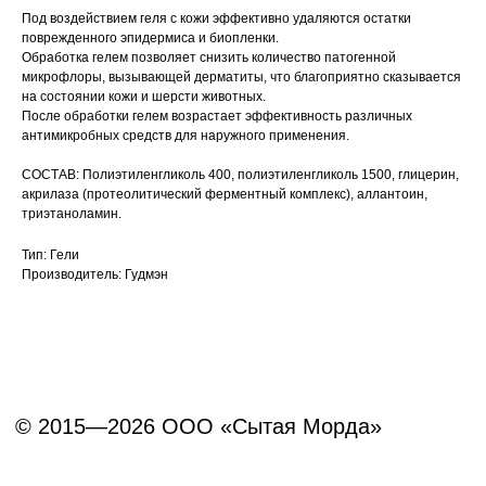
Под воздействием геля с кожи эффективно удаляются остатки
© 2015—2026 ООО «Сытая Морда»
Вакцинация кроликов
поврежденного эпидермиса и биопленки.
Обработка гелем позволяет снизить количество патогенной
Вакцинация хорьков
микрофлоры, вызывающей дерматиты, что благоприятно сказывается
Хотите у нас работать?
на состоянии кожи и шерсти животных.
Реквизиты
Заполнить анкету
После обработки гелем возрастает эффективность различных
антимикробных средств для наружного применения.
Политика конфиденциальности
СОСТАВ: Полиэтиленгликоль 400, полиэтиленгликоль 1500, глицерин,
Согласие на обработку перс. данных
акрилаза (протеолитический ферментный комплекс), аллантоин,
триэтаноламин.
Правила оказания ветеринарной помощи
Тип: Гели
+7 (3452) 57-54-36
Заказать звонок
Производитель: Гудмэн
Данный сайт носит информационный характер и
не является публичной офертой.