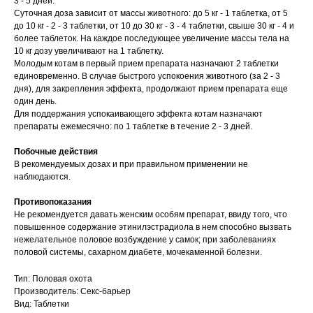
3 - 5 дней.
Суточная доза зависит от массы животного: до 5 кг - 1 таблетка, от 5
© 2015—2026 ООО «Сытая Морда»
до 10 кг - 2 - 3 таблетки, от 10 до 30 кг - 3 - 4 таблетки, свыше 30 кг - 4 и
более таблеток. На каждое последующее увеличение массы тела на
10 кг дозу увеличивают на 1 таблетку.
Хотите у нас работать?
Молодым котам в первый прием препарата назначают 2 таблетки
Реквизиты
Заполнить анкету
единовременно. В случае быстрого успокоения животного (за 2 - 3
дня), для закрепления эффекта, продолжают прием препарата еще
Политика конфиденциальности
один день.
Для поддержания успокаивающего эффекта котам назначают
Согласие на обработку перс. данных
препараты ежемесячно: по 1 таблетке в течение 2 - 3 дней.
Правила оказания ветеринарной помощи
Побочные действия
В рекомендуемых дозах и при правильном применении не
+7 (3452) 57-54-36
Заказать звонок
наблюдаются.
Противопоказания
Данный сайт носит информационный характер и
Не рекомендуется давать женским особям препарат, ввиду того, что
не является публичной офертой.
повышенное содержание этинилэстрадиола в нем способно вызвать
нежелательное половое возбуждение у самок; при заболеваниях
половой системы, сахарном диабете, мочекаменной болезни.
Тип: Половая охота
Производитель: Секс-барьер
Вид: Таблетки