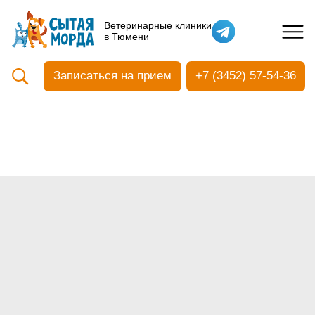
Кастрация собак
Ветеринарные клиники
в Тюмени
Вакцинация
Стоматология
Записаться на прием
+7 (3452) 57-54-36
Ультразвуковая чистка зубов
Общий анализ крови
УЗИ
Чипирование
Прием терапевтический
Прием хирургический