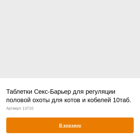
Прием дерматологический
Прием нефролого - урологический
Прием стоматологический
Прием эндокринологический
Таблетки Секс-Барьер для регуляции
половой охоты для котов и кобелей 10таб.
Артикул:
13710
Лечение кроликов
Лечение хомяков
В корзину
Лечение шиншилл