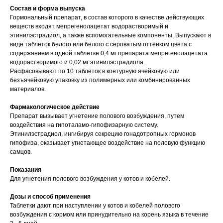
Состав и форма выпуска
Вакцинация кроликов
Гормональный препарат, в состав которого в качестве действующих
веществ входят мепрегенолацетат водорастворимый и
Вакцинация хорьков
этинилэстрадиол, а также вспомогательные компоненты. Выпускают в
виде таблеток белого или белого с сероватым оттенком цвета с
содержанием в одной таблетке 0,4 мг препарата мепрегенолацетата
водорастворимого и 0,02 мг этинилэстрадиола.
Расфасовывают по 10 таблеток в контурную ячейковую или
безъячейковую упаковку из полимерных или комбинированных
материалов.
Фармакологическое действие
Препарат вызывает угнетение полового возбуждения, путем
воздействия на гипоталамо-гипофизарную систему.
Этинилэстрадиол, ингибируя секрецию гонадотропных гормонов
гипофиза, оказывает угнетающее воздействие на половую функцию
самцов.
Показания
Для угнетения полового возбуждения у котов и кобелей.
Дозы и способ применения
Таблетки дают при наступлении у котов и кобелей полового
возбуждения с кормом или принудительно на корень языка в течение