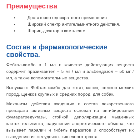
Преимущества
Вакцинация кроликов
Достаточно однократного применения.
Вакцинация хорьков
Широкий спектр антигельминтного действия.
Шприц-дозатор в комплекте.
Состав и фармакологические
свойства.
Фебтал-комбо в 1 мл в качестве действующих веществ
содержит празиквантел – 5 мг / мл и альбендазол – 50 мг /
мл, а также вспомогательные вещества.
Выпускают Фебтал-комбо для котят, кошек, щенков мелких
пород, щенков крупных и средних пород, для собак.
Механизм действия входящих в состав лекарственного
препарата активных веществ основан на ингибировании
фумаратредуктазы, стойкой деполяризации мышечных
клеток гельминта, нарушении энергетического обмена, что
вызывает паралич и гибель паразитов и способствует их
выведению из желудочно- кишечного тракта.