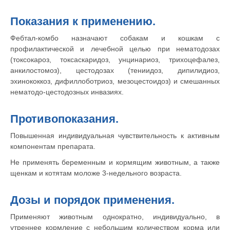
Показания к применению.
Фебтал-комбо назначают собакам и кошкам с
профилактической и лечебной целью при нематодозах
(токсокароз, токсаскаридоз, унцинариоз, трихоцефалез,
анкилостомоз), цестодозах (тениидоз, дипилидиоз,
эхинококкоз, дифиллоботриоз, мезоцестоидоз) и смешанных
нематодо-цестодозных инвазиях.
Противопоказания.
Повышенная индивидуальная чувствительность к активным
компонентам препарата.
Не применять беременным и кормящим животным, а также
щенкам и котятам моложе 3-недельного возраста.
Дозы и порядок применения.
Применяют животным однократно, индивидуально, в
утреннее кормление с небольшим количеством корма или