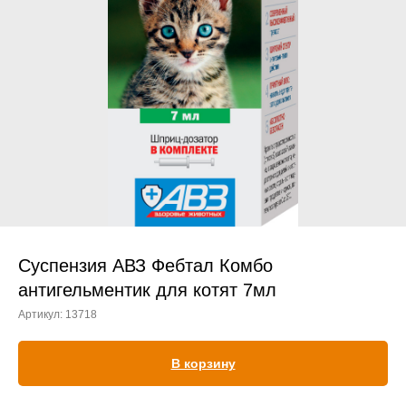
Прием дерматологический
Прием нефролого - урологический
Прием стоматологический
Прием эндокринологический
Суспензия АВЗ Фебтал Комбо
антигельментик для котят 7мл
Артикул:
13718
Лечение кроликов
Лечение хомяков
В корзину
Лечение шиншилл