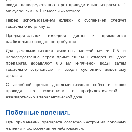
вводят непосредственно в рот принудительно из расчета 1
мл суспензии на 1 кг массы животного.
Перед использованием флакон с суспензией следует
тщательно встряхнуть.
Предварительной голодной диеты и применения
© 2015—2026 ООО «Сытая Морда»
слабительных средств не требуется.
Для дегельминтизации животных массой менее 0,5 кг
Хотите у нас работать?
непосредственно перед применением к отмеренной дозе
Реквизиты
Заполнить анкету
препарата добавляют 0,3 мл кипяченой воды, затем
тщательно встряхивают и вводят суспензию животному
Политика конфиденциальности
орально.
Согласие на обработку перс. данных
С лечебной целью дегельминтизацию собак и кошек
проводят по показаниям, с профилактической –
Правила оказания ветеринарной помощи
ежеквартально в терапевтической дозе.
+7 (3452) 57-54-36
Заказать звонок
Побочные явления.
Данный сайт носит информационный характер и
При применении препарата согласно инструкции побочных
не является публичной офертой.
явлений и осложнений не наблюдается.