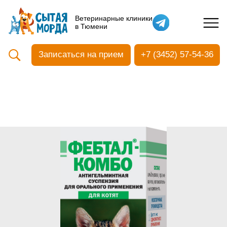
Кастрация собак
Ветеринарные клиники
в Тюмени
Вакцинация
Стоматология
Записаться на прием
+7 (3452) 57-54-36
Ультразвуковая чистка зубов
Общий анализ крови
УЗИ
Чипирование
Прием терапевтический
Прием хирургический