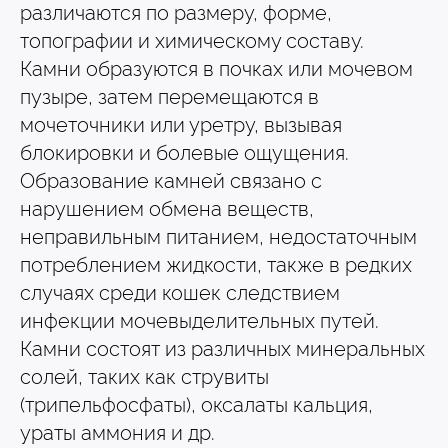
различаются по размеру, форме,
Вакцинация кроликов
топографии и химическому составу.
Вакцинация хорьков
Камни образуются в почках или мочевом
пузыре, затем перемещаются в
мочеточники или уретру, вызывая
блокировки и болевые ощущения.
Образование камней связано с
нарушением обмена веществ,
неправильным питанием, недостаточным
потреблением жидкости, также в редких
случаях среди кошек следствием
инфекции мочевыделительных путей.
Камни состоят из различных минеральных
солей, таких как струвиты
(трипельфосфаты), оксалаты кальция,
ураты аммония и др.