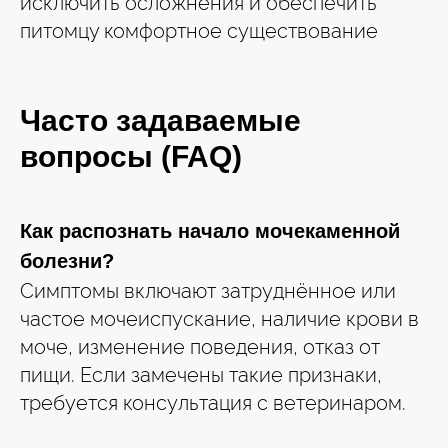
исключить осложнения и обеспечить
питомцу комфортное существование
5.0
4.9
Часто задаваемые
вопросы (FAQ)
Как распознать начало мочекаменной
болезни?
Симптомы включают затруднённое или
частое мочеиспускание, наличие крови в
© 2015—2026 ООО «Сытая Морда»
моче, изменение поведения, отказ от
пищи. Если замечены такие признаки,
Хотите у нас работать?
требуется консультация с ветеринаром.
Реквизиты
Заполнить анкету
Политика конфиденциальности