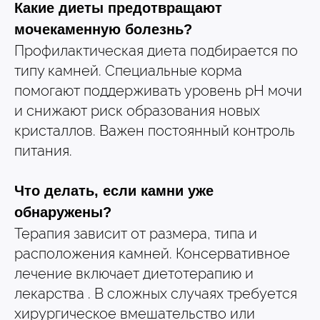
Какие диеты предотвращают
Согласие на обработку перс. данных
мочекаменную болезнь?
Правила оказания ветеринарной помощи
Профилактическая диета подбирается по
типу камней. Специальные корма
+7 (3452) 57-54-36
Заказать звонок
помогают поддерживать уровень pH мочи
и снижают риск образования новых
Данный сайт носит информационный характер и
не является публичной офертой.
кристаллов. Важен постоянный контроль
питания.
Что делать, если камни уже
обнаружены?
Терапия зависит от размера, типа и
расположения камней. Консервативное
лечение включает диетотерапию и
лекарства . В сложных случаях требуется
хирургическое вмешательство или