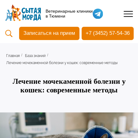
Кастрация собак
Ветеринарные клиники
в Тюмени
Вакцинация
Стоматология
Записаться на прием
+7 (3452) 57-54-36
Ультразвуковая чистка зубов
Общий анализ крови
УЗИ
Главная
База знаний
/
/
Чипирование
Лечение мочекаменной болезни у кошек: современные методы
Лечение мочекаменной болезни у
кошек: современные методы
Прием терапевтический
Прием хирургический