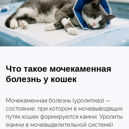
Прием дерматологический
Прием нефролого - урологический
Прием стоматологический
Прием эндокринологический
Что такое мочекаменная
болезнь у кошек
Мочекаменная болезнь (уролитиаз) —
состояние, при котором в мочевыводящих
Лечение кроликов
путях кошек формируются камни. Уролиты
Лечение хомяков
Лечение шиншилл
(камни в мочевыделительной системе)