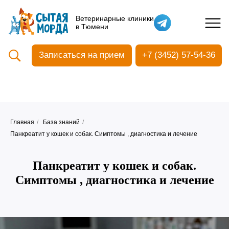
Кастрация собак
Ветеринарные клиники
в Тюмени
Вакцинация
Стоматология
Записаться на прием
+7 (3452) 57-54-36
Ультразвуковая чистка зубов
Общий анализ крови
УЗИ
Чипирование
Главная
/
База знаний
/
Панкреатит у кошек и собак. Симптомы , диагностика и лечение
Панкреатит у кошек и собак.
Симптомы , диагностика и лечение
Прием терапевтический
Прием хирургический