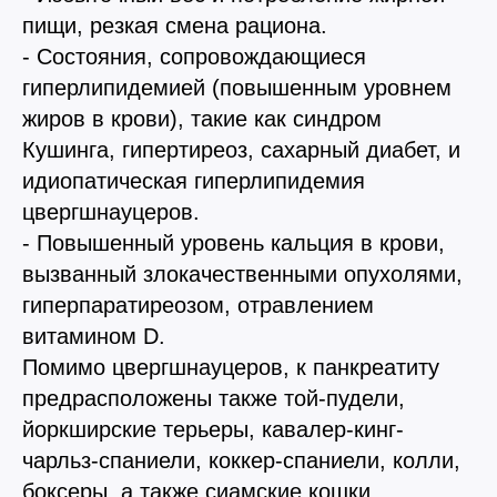
пищи, резкая смена рациона.
Вакцинация кроликов
- Состояния, сопровождающиеся
Вакцинация хорьков
гиперлипидемией (повышенным уровнем
жиров в крови), такие как синдром
Кушинга, гипертиреоз, сахарный диабет, и
идиопатическая гиперлипидемия
цвергшнауцеров.
- Повышенный уровень кальция в крови,
вызванный злокачественными опухолями,
гиперпаратиреозом, отравлением
витамином D.
Помимо цвергшнауцеров, к панкреатиту
предрасположены также той-пудели,
йоркширские терьеры, кавалер-кинг-
чарльз-спаниели, коккер-спаниели, колли,
боксеры, а также сиамские кошки.