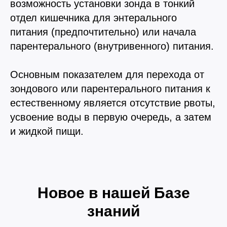
возможность установки зонда в тонкий
© 2015—2026 ООО «Сытая Морда»
отдел кишечника для энтерального
питания (предпочтительно) или начала
Хотите у нас работать?
парентерального (внутривенного) питания.
Реквизиты
Заполнить анкету
Политика конфиденциальности
Основным показателем для перехода от
Согласие на обработку перс. данных
зондового или парентерального питания к
естественному является отсутствие рвоты,
Правила оказания ветеринарной помощи
усвоение воды в первую очередь, а затем
+7 (3452) 57-54-36
Заказать звонок
и жидкой пищи.
Данный сайт носит информационный характер и
не является публичной офертой.
Новое в нашей Базе
знаний