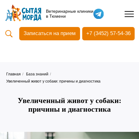
Кастрация собак
Ветеринарные клиники
в Тюмени
Вакцинация
Стоматология
Записаться на прием
+7 (3452) 57-54-36
Ультразвуковая чистка зубов
Общий анализ крови
УЗИ
Чипирование
Главная
/
База знаний
/
Увеличенный живот у собаки: причины и диагностика
Увеличенный живот у собаки:
причины и диагностика
Прием терапевтический
Прием хирургический