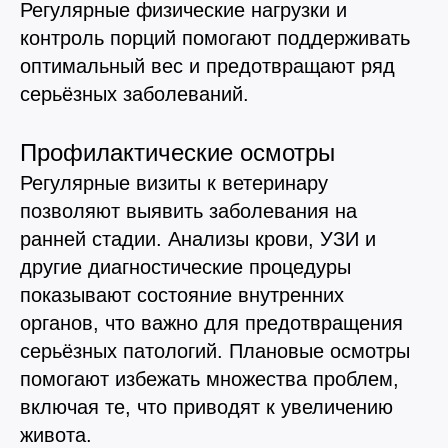
Регулярные физические нагрузки и
контроль порций помогают поддерживать
оптимальный вес и предотвращают ряд
серьёзных заболеваний.
Профилактические осмотры
© 2015—2026 ООО «Сытая Морда»
Регулярные визиты к ветеринару
позволяют выявить заболевания на
Хотите у нас работать?
ранней стадии. Анализы крови, УЗИ и
Реквизиты
Заполнить анкету
другие диагностические процедуры
Политика конфиденциальности
показывают состояние внутренних
Согласие на обработку перс. данных
органов, что важно для предотвращения
Правила оказания ветеринарной помощи
серьёзных патологий. Плановые осмотры
помогают избежать множества проблем,
+7 (3452) 57-54-36
Заказать звонок
включая те, что приводят к увеличению
живота.
Данный сайт носит информационный характер и