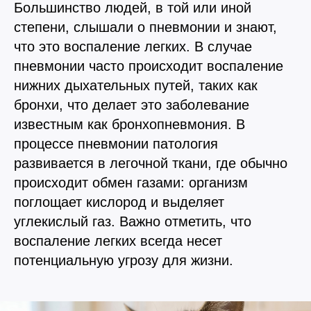
Большинство людей, в той или иной
Прием дерматологический
Прием нефролого - урологический
степени, слышали о пневмонии и знают,
Прием стоматологический
что это воспаление легких. В случае
Прием эндокринологический
пневмонии часто происходит воспаление
нижних дыхательных путей, таких как
бронхи, что делает это заболевание
известным как бронхопневмония. В
процессе пневмонии патология
развивается в легочной ткани, где обычно
происходит обмен газами: организм
поглощает кислород и выделяет
углекислый газ. Важно отметить, что
воспаление легких всегда несет
Лечение кроликов
потенциальную угрозу для жизни.
Лечение хомяков
Лечение шиншилл