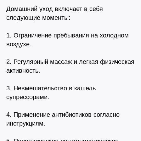
Домашний уход включает в себя
следующие моменты:
1. Ограничение пребывания на холодном
воздухе.
© 2015—2026 ООО «Сытая Морда»
2. Регулярный массаж и легкая физическая
Хотите у нас
активность.
Реквизиты
работать?
Заполнить анкету
Политика конфиденциальности
3. Невмешательство в кашель
Согласие на обработку перс. данных
супрессорами.
Правила оказания ветеринарной помощи
4. Применение антибиотиков согласно
+7 (3452) 57-54-36
Заказать звонок
инструкциям.
Данный сайт носит информационный характер
и не является публичной офертой.