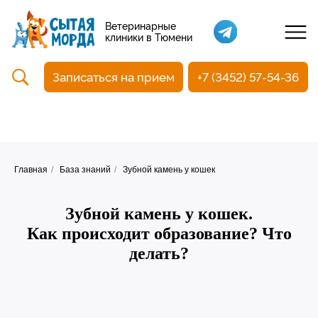
Кастрация собак
Ветеринарные
клиники в Тюмени
Вакцинация
Стоматология
Записаться на прием
+7 (3452) 57-54-36
Ультразвуковая чистка зубов
Общий анализ крови
УЗИ
Чипирование
Главная
/
База знаний
/
Зубной камень у кошек
Зубной камень у кошек.
Как происходит образование? Что
делать?
Прием терапевтический
Прием хирургический